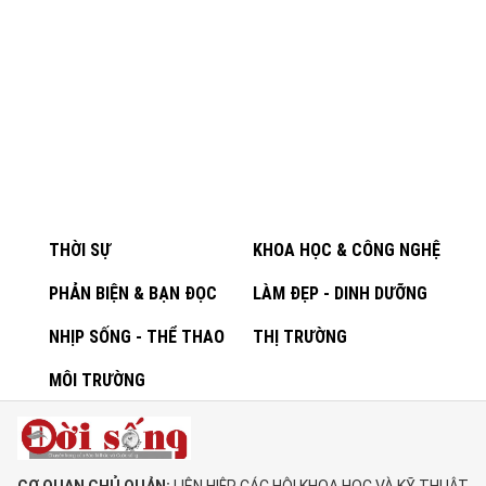
THỜI SỰ
KHOA HỌC & CÔNG NGHỆ
PHẢN BIỆN & BẠN ĐỌC
LÀM ĐẸP - DINH DƯỠNG
NHỊP SỐNG - THỂ THAO
THỊ TRƯỜNG
MÔI TRƯỜNG