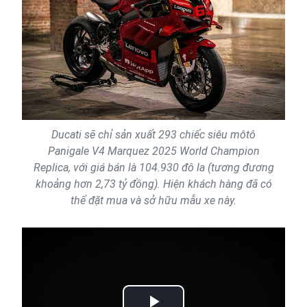
Ducati sẽ chỉ sản xuất 293 chiếc siêu môtô
Panigale V4 Marquez 2025 World Champion
Replica, với giá bán là 104.930 đô la (tương đương
khoảng hơn 2,73 tỷ đồng). Hiện khách hàng đã có
thể đặt mua và sở hữu mẫu xe này.