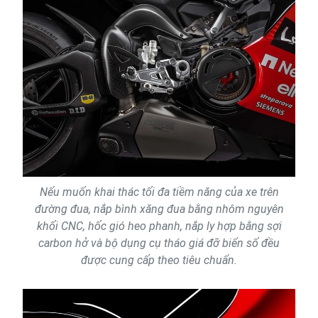
Nếu muốn khai thác tối đa tiềm năng của xe trên
đường đua, nắp bình xăng đua bằng nhôm nguyên
khối CNC, hốc gió heo phanh, nắp ly hợp bằng sợi
carbon hở và bộ dụng cụ tháo giá đỡ biển số đều
được cung cấp theo tiêu chuẩn.