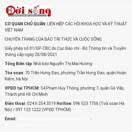
CƠ QUAN CHỦ QUẢN:
LIÊN HIỆP CÁC HỘI KHOA HỌC VÀ KỸ THUẬT
VIỆT NAM
CHUYÊN TRANG CỦA BÁO TRI THỨC VÀ CUỘC SỐNG
Giấy phép số 01/GP-CBC do Cục Báo chí - Bộ Thông tin và Truyền
thông cấp ngày 20/08/2021
Tổng Biên tập
: Nhà báo Nguyễn Thị Mai Hương
Tòa soạn:
70 Trần Hưng Đạo, phường Trần Hưng Đạo, quận Hoàn
Kiếm, Hà Nội
VPĐD tại TP.HCM:
54 Phạm Huy Thông, phường 7, quận Gò Vấp,
Thành phố Hồ Chí Minh
Điện thoại:
024 6 254 3519
Hotline:
096 523 7756 (Toà soạn Hà
Nội) / 091 122 1222 (VPĐD TPHCM)
Email:
baotrithuccuocsong@kienthuc.net.vn
-
tkts@kienthuc.net.vn