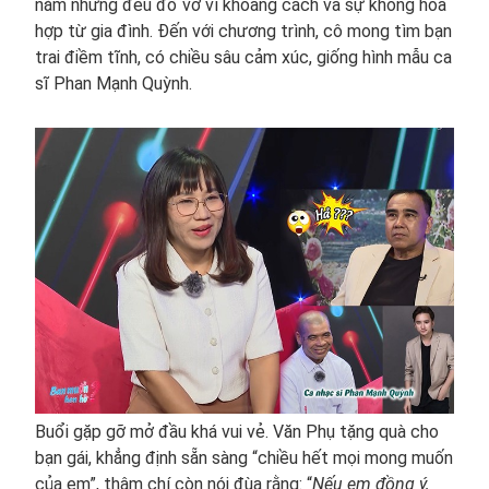
năm nhưng đều đổ vỡ vì khoảng cách và sự không hòa
hợp từ gia đình. Đến với chương trình, cô mong tìm bạn
trai điềm tĩnh, có chiều sâu cảm xúc, giống hình mẫu ca
sĩ Phan Mạnh Quỳnh.
Buổi gặp gỡ mở đầu khá vui vẻ. Văn Phụ tặng quà cho
bạn gái, khẳng định sẵn sàng “chiều hết mọi mong muốn
của em”, thậm chí còn nói đùa rằng: “
Nếu em đồng ý,