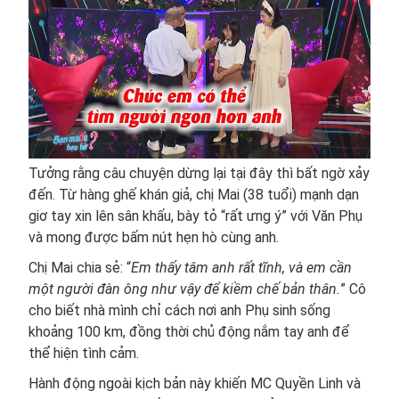
Tưởng rằng câu chuyện dừng lại tại đây thì bất ngờ xảy
đến. Từ hàng ghế khán giả, chị Mai (38 tuổi) mạnh dạn
giơ tay xin lên sân khấu, bày tỏ “rất ưng ý” với Văn Phụ
và mong được bấm nút hẹn hò cùng anh.
Chị Mai chia sẻ: “
Em thấy tâm anh rất tĩnh, và em cần
một người đàn ông như vậy để kiềm chế bản thân.
” Cô
cho biết nhà mình chỉ cách nơi anh Phụ sinh sống
khoảng 100 km, đồng thời chủ động nắm tay anh để
thể hiện tình cảm.
Hành động ngoài kịch bản này khiến MC Quyền Linh và