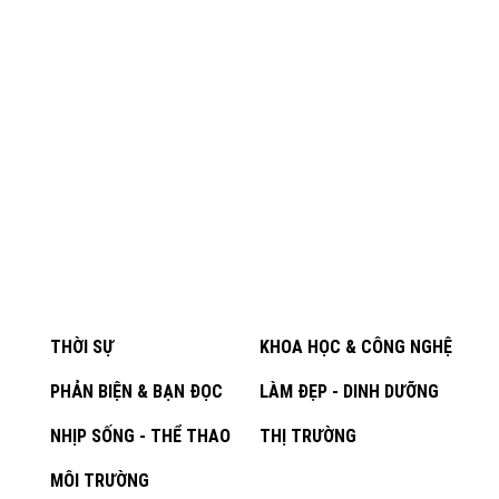
THỜI SỰ
KHOA HỌC & CÔNG NGHỆ
PHẢN BIỆN & BẠN ĐỌC
LÀM ĐẸP - DINH DƯỠNG
NHỊP SỐNG - THỂ THAO
THỊ TRƯỜNG
MÔI TRƯỜNG