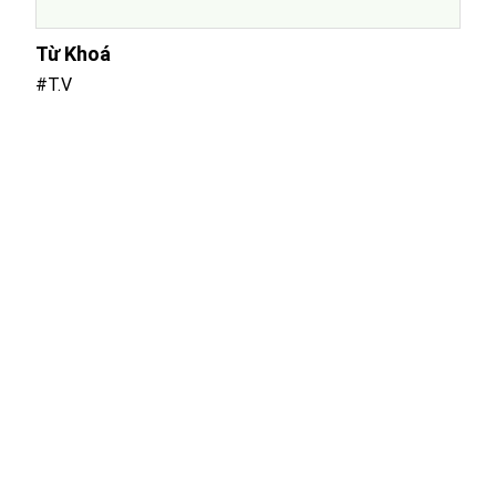
Từ Khoá
#T.V