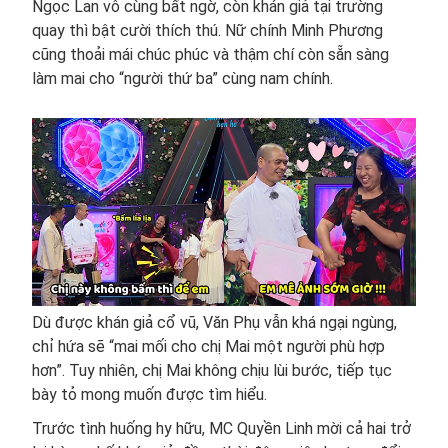
Ngọc Lan vô cùng bất ngờ, còn khán giả tại trường
quay thì bật cười thích thú. Nữ chính Minh Phương
cũng thoải mái chúc phúc và thậm chí còn sẵn sàng
làm mai cho “người thứ ba” cùng nam chính.
Dù được khán giả cổ vũ, Văn Phụ vẫn khá ngại ngùng,
chỉ hứa sẽ “mai mối cho chị Mai một người phù hợp
hơn”. Tuy nhiên, chị Mai không chịu lùi bước, tiếp tục
bày tỏ mong muốn được tìm hiểu.
Trước tình huống hy hữu, MC Quyền Linh mời cả hai trở