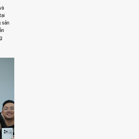
và
tại
g sản
ản
g