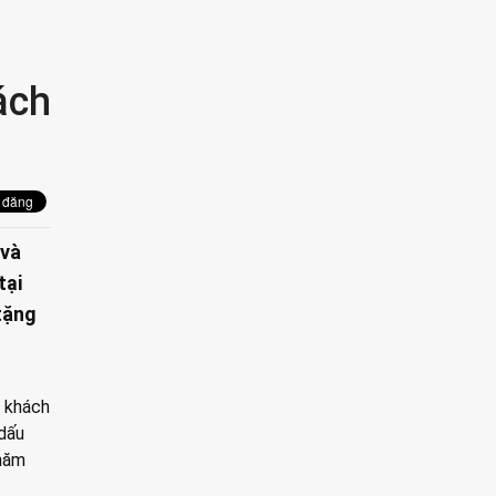
ách
 và
tại
tặng
o khách
 dấu
 năm