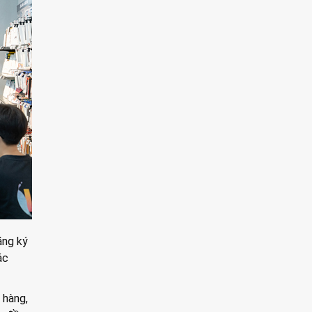
ăng ký
ác
 hàng,