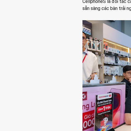
CellphoneS là đối tác 
sẵn sàng các bàn trải n