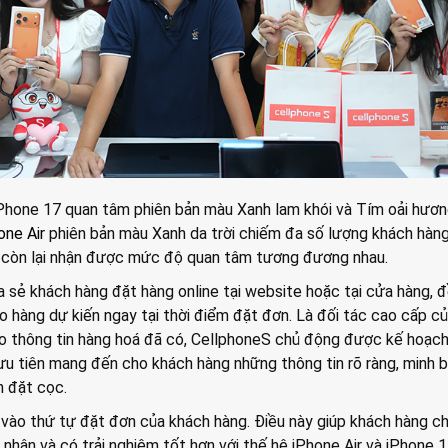
Phone 17 quan tâm phiên bản màu Xanh lam khói và Tím oải hươn
one Air
phiên bản màu Xanh da trời chiếm đa số lượng khách hàn
 còn lại nhận được mức độ quan tâm tương đương nhau.
a sẻ khách hàng đặt hàng online tại website hoặc tại cửa hàng, 
o hàng dự kiến ngay tại thời điểm đặt đơn. Là đối tác cao cấp c
o thông tin hàng hoá đã có, CellphoneS chủ động được kế hoạc
ưu tiên mang đến cho khách hàng những thông tin rõ ràng, minh 
h đặt cọc.
 vào thứ tự đặt đơn của khách hàng. Điều này giúp khách hàng c
nhân và có trải nghiệm tốt hơn với thế hệ iPhone Air và iPhone 1