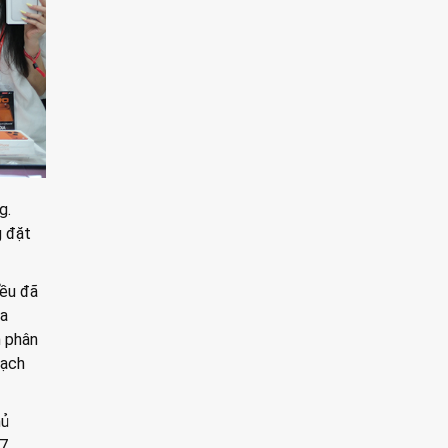
g.
g đặt
đều đã
ủa
h phân
bạch
hủ
7.