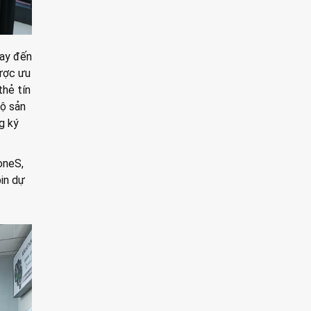
gay đến
ược ưu
thẻ tín
bộ sản
g ký
oneS,
in dự