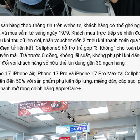
 sẵn hàng theo thông tin trên website, khách hàng có thể ghé n
m và mua sắm từ sáng ngày 19/9. Khách mua trực tiếp sẽ nhận đ
iệu khi thu cũ lên đời, nhận voucher đến 2 triệu khi thanh toán qua 
điện tử liên kết. CellphoneS hỗ trợ trả góp “3-Không” cho toàn 
yến mãi: Trả trước 0 đồng, Không lãi suất, Không phụ phí khi đăn
; đối với khách hàng sở hữu thẻ tín dụng gần 30 ngân hàng.
e 17, iPhone Air,
iPhone 17 Pro
và iPhone 17 Pro Max tại Cellph
ên đến 50% với sản phẩm phụ kiện ốp lưng, miếng dán, cáp sạc, p
 hành mở rộng chính hãng AppleCare+.