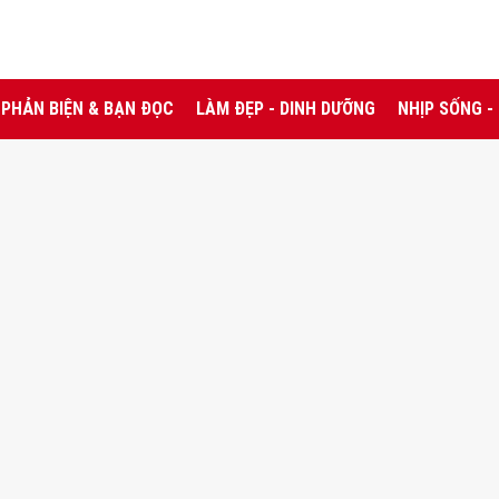
PHẢN BIỆN & BẠN ĐỌC
LÀM ĐẸP - DINH DƯỠNG
NHỊP SỐNG -