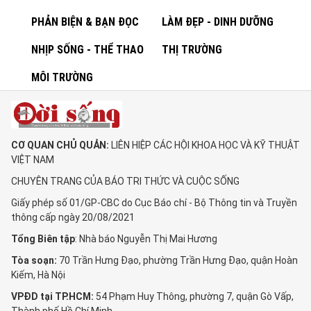
PHẢN BIỆN & BẠN ĐỌC
LÀM ĐẸP - DINH DƯỠNG
NHỊP SỐNG - THỂ THAO
THỊ TRƯỜNG
MÔI TRƯỜNG
CƠ QUAN CHỦ QUẢN:
LIÊN HIỆP CÁC HỘI KHOA HỌC VÀ KỸ THUẬT
VIỆT NAM
CHUYÊN TRANG CỦA BÁO TRI THỨC VÀ CUỘC SỐNG
Giấy phép số 01/GP-CBC do Cục Báo chí - Bộ Thông tin và Truyền
thông cấp ngày 20/08/2021
Tổng Biên tập
: Nhà báo Nguyễn Thị Mai Hương
Tòa soạn:
70 Trần Hưng Đạo, phường Trần Hưng Đạo, quận Hoàn
Kiếm, Hà Nội
VPĐD tại TP.HCM:
54 Phạm Huy Thông, phường 7, quận Gò Vấp,
Thành phố Hồ Chí Minh