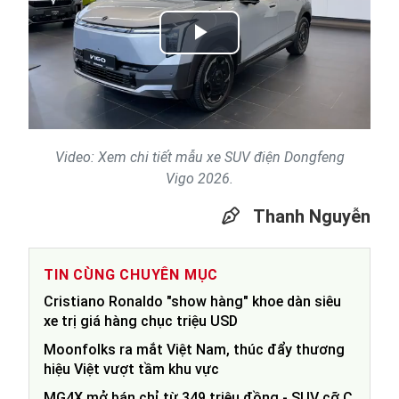
Play
Video
Video: Xem chi tiết mẫu xe SUV điện Dongfeng
Vigo 2026.
Thanh Nguyễn
TIN CÙNG CHUYÊN MỤC
Cristiano Ronaldo "show hàng" khoe dàn siêu
xe trị giá hàng chục triệu USD
Moonfolks ra mắt Việt Nam, thúc đẩy thương
hiệu Việt vượt tầm khu vực
MG4X mở bán chỉ từ 349 triệu đồng - SUV cỡ C