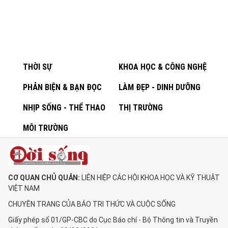
THỜI SỰ
KHOA HỌC & CÔNG NGHỆ
PHẢN BIỆN & BẠN ĐỌC
LÀM ĐẸP - DINH DƯỠNG
NHỊP SỐNG - THỂ THAO
THỊ TRƯỜNG
MÔI TRƯỜNG
CƠ QUAN CHỦ QUẢN:
LIÊN HIỆP CÁC HỘI KHOA HỌC VÀ KỸ THUẬT
VIỆT NAM
CHUYÊN TRANG CỦA BÁO TRI THỨC VÀ CUỘC SỐNG
Giấy phép số 01/GP-CBC do Cục Báo chí - Bộ Thông tin và Truyền