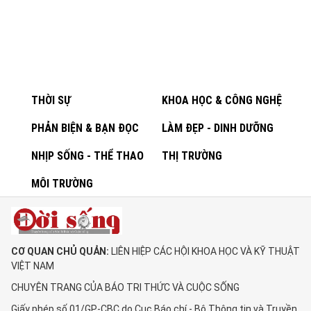
THỜI SỰ
KHOA HỌC & CÔNG NGHỆ
PHẢN BIỆN & BẠN ĐỌC
LÀM ĐẸP - DINH DƯỠNG
NHỊP SỐNG - THỂ THAO
THỊ TRƯỜNG
MÔI TRƯỜNG
CƠ QUAN CHỦ QUẢN:
LIÊN HIỆP CÁC HỘI KHOA HỌC VÀ KỸ THUẬT
VIỆT NAM
CHUYÊN TRANG CỦA BÁO TRI THỨC VÀ CUỘC SỐNG
Giấy phép số 01/GP-CBC do Cục Báo chí - Bộ Thông tin và Truyền