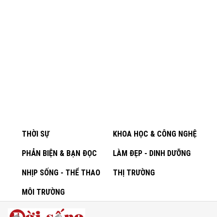
THỜI SỰ
KHOA HỌC & CÔNG NGHỆ
PHẢN BIỆN & BẠN ĐỌC
LÀM ĐẸP - DINH DƯỠNG
NHỊP SỐNG - THỂ THAO
THỊ TRƯỜNG
MÔI TRƯỜNG