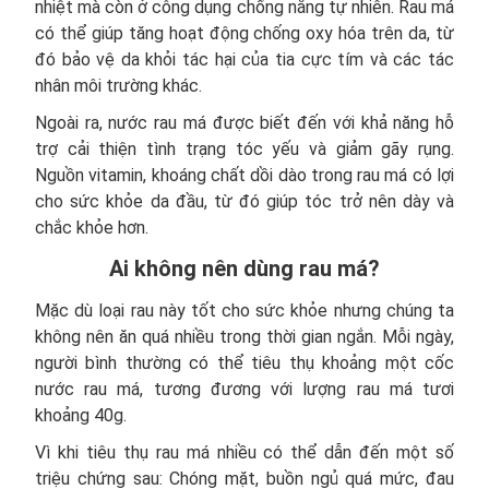
nhiệt mà còn ở công dụng chống nắng tự nhiên. Rau má
có thể giúp tăng hoạt động chống oxy hóa trên da, từ
đó bảo vệ da khỏi tác hại của tia cực tím và các tác
nhân môi trường khác.
Ngoài ra, nước rau má được biết đến với khả năng hỗ
trợ cải thiện tình trạng tóc yếu và giảm gãy rụng.
Nguồn vitamin, khoáng chất dồi dào trong rau má có lợi
cho sức khỏe da đầu, từ đó giúp tóc trở nên dày và
chắc khỏe hơn.
Ai không nên dùng rau má?
Mặc dù loại rau này tốt cho sức khỏe nhưng chúng ta
không nên ăn quá nhiều trong thời gian ngắn. Mỗi ngày,
người bình thường có thể tiêu thụ khoảng một cốc
nước rau má, tương đương với lượng rau má tươi
khoảng 40g.
Vì khi tiêu thụ rau má nhiều có thể dẫn đến một số
triệu chứng sau: Chóng mặt, buồn ngủ quá mức, đau