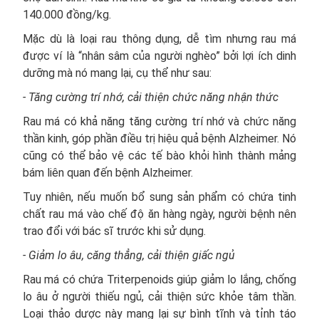
140.000 đồng/kg.
Mặc dù là loại rau thông dụng, dễ tìm nhưng rau má
được ví là “nhân sâm của người nghèo” bởi lợi ích dinh
dưỡng mà nó mang lại, cụ thể như sau:
- Tăng cường trí nhớ, cải thiện chức năng nhận thức
Rau má có khả năng tăng cường trí nhớ và chức năng
thần kinh, góp phần điều trị hiệu quả bệnh Alzheimer. Nó
cũng có thể bảo vệ các tế bào khỏi hình thành mảng
bám liên quan đến bệnh Alzheimer.
Tuy nhiên, nếu muốn bổ sung sản phẩm có chứa tinh
chất rau má vào chế độ ăn hàng ngày, người bệnh nên
trao đổi với bác sĩ trước khi sử dụng.
- Giảm lo âu, căng thẳng, cải thiện giấc ngủ
Rau má có chứa Triterpenoids giúp giảm lo lắng, chống
lo âu ở người thiếu ngủ, cải thiện sức khỏe tâm thần.
Loại thảo dược này mang lại sự bình tĩnh và tỉnh táo