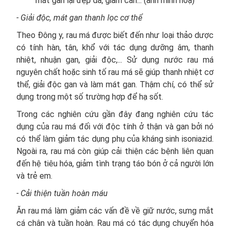
mát gan lại đẹp da, giảm cân... (ảnh minh hoạ)
- Giải độc, mát gan thanh lọc cơ thể
Theo Đông y, rau má được biết đến như loại thảo dược
có tính hàn, tân, khổ với tác dụng dưỡng âm, thanh
nhiệt, nhuận gan, giải độc,... Sử dụng nước rau má
nguyên chất hoặc sinh tố rau má sẽ giúp thanh nhiệt cơ
thể, giải độc gan và làm mát gan. Thậm chí, có thể sử
dụng trong một số trường hợp để hạ sốt.
Trong các nghiên cứu gần đây đang nghiên cứu tác
dụng của rau má đối với độc tính ở thận và gan bởi nó
có thể làm giảm tác dụng phụ của kháng sinh isoniazid.
Ngoài ra, rau má còn giúp cải thiện các bệnh liên quan
đến hệ tiêu hóa, giảm tình trạng táo bón ở cả người lớn
và trẻ em.
- Cải thiện tuần hoàn máu
Ăn rau má làm giảm các vấn đề về giữ nước, sưng mắt
cá chân và tuần hoàn. Rau má có tác dụng chuyển hóa