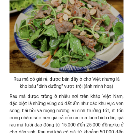
Rau má có giá rẻ, được bán đầy ở chợ Việt nhưng là
kho báu "dinh dưỡng" vượt trội (ảnh minh hoạ)
Rau má được trồng ở nhiều nơi trên khắp Việt Nam,
đặc biệt là những vùng có đất ẩm như các khu vực ven
sông, bãi bồi và ruộng nương. Vì sinh trưởng tốt, ít tốn
công chăm sóc nên giá cả của rau má luôn bình dân, giá
rau má tươi dao động từ 15.000 đến 25.000 đồng/kg ở
chợ dân sinh. Rau má khô có giá từ khoảng 50.000 đến