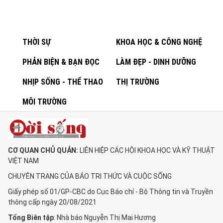
THỜI SỰ
KHOA HỌC & CÔNG NGHỆ
PHẢN BIỆN & BẠN ĐỌC
LÀM ĐẸP - DINH DƯỠNG
NHỊP SỐNG - THỂ THAO
THỊ TRƯỜNG
MÔI TRƯỜNG
CƠ QUAN CHỦ QUẢN:
LIÊN HIỆP CÁC HỘI KHOA HỌC VÀ KỸ THUẬT
VIỆT NAM
CHUYÊN TRANG CỦA BÁO TRI THỨC VÀ CUỘC SỐNG
Giấy phép số 01/GP-CBC do Cục Báo chí - Bộ Thông tin và Truyền
thông cấp ngày 20/08/2021
Tổng Biên tập
: Nhà báo Nguyễn Thị Mai Hương