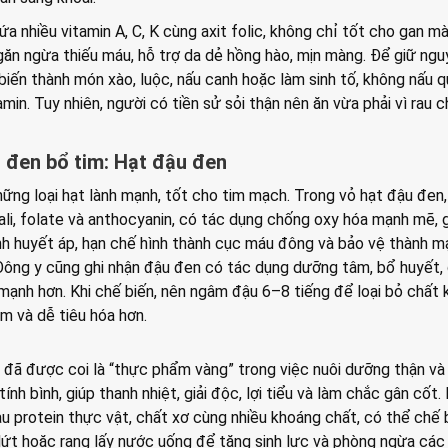
hứa nhiều vitamin A, C, K cùng axit folic, không chỉ tốt cho gan m
găn ngừa thiếu máu, hỗ trợ da dẻ hồng hào, mịn màng. Để giữ ng
biến thành món xào, luộc, nấu canh hoặc làm sinh tố, không nấu q
amin. Tuy nhiên, người có tiền sử sỏi thận nên ăn vừa phải vì rau 
 đen bổ tim: Hạt đậu đen
ững loại hạt lành mạnh, tốt cho tim mạch. Trong vỏ hạt đậu đen
kali, folate và anthocyanin, có tác dụng chống oxy hóa mạnh mẽ, 
ịnh huyết áp, hạn chế hình thành cục máu đông và bảo vệ thành 
Đông y cũng ghi nhận đậu đen có tác dụng dưỡng tâm, bổ huyết, 
mạnh hơn. Khi chế biến, nên ngâm đậu 6–8 tiếng để loại bỏ chất
m và dễ tiêu hóa hơn.
u đã được coi là “thực phẩm vàng” trong việc nuôi dưỡng thận và
tính bình, giúp thanh nhiệt, giải độc, lợi tiểu và làm chắc gân cốt
àu protein thực vật, chất xơ cùng nhiều khoáng chất, có thể chế 
lứt hoặc rang lấy nước uống để tăng sinh lực và phòng ngừa các