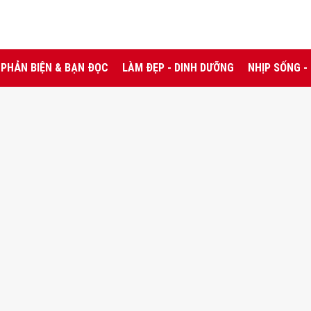
PHẢN BIỆN & BẠN ĐỌC
LÀM ĐẸP - DINH DƯỠNG
NHỊP SỐNG -