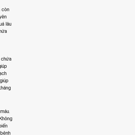
à còn
uyên
uá lâu
chứa
, chứa
giúp
mạch
giúp
 kháng
 máu.
. Không
biến
 bệnh