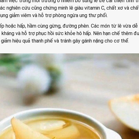
 làm việc trong môi trường ô nhiễm bổ sung lê để cải thiện tình t
ác nghiên cứu cũng chứng minh lê giàu vitamin C, chất xơ và chấ
dụng giảm viêm và hỗ trợ phòng ngừa ung thư phổi.
iếp hoặc hấp, hầm cùng gừng, đường phèn. Các món từ lê vừa dễ 
 kháng và hỗ trợ phục hồi sức khỏe hô hấp. Nên hạn chế thêm đ
 giảm hiệu quả thanh phế và tránh gây gánh nặng cho cơ thể.