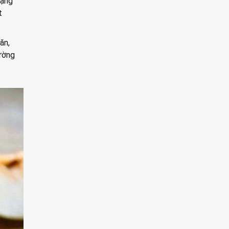
rạng
t
ăn,
ường