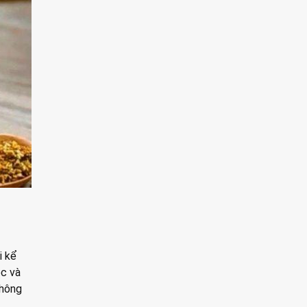
i kể
ộc và
thông