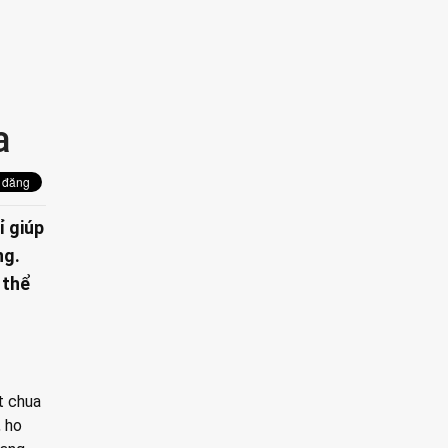
a
ỉ giúp
ng.
 thể
t chua
, ho