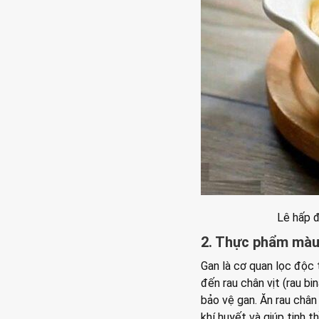
Lê hấp 
2. Thực phẩm màu 
Gan là cơ quan lọc độc t
đến rau chân vịt (rau bi
bảo vệ gan. Ăn rau chân
khí huyết và giúp tinh t