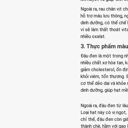
Ngoài ra, rau chân vịt c
hỗ trợ máu lưu thông, n
dinh dưỡng, có thể chế 
vì sẽ làm thất thoát vit
nhiều oxalat.
3. Thực phẩm màu
Đậu đen là một trong nh
nhiều chất xơ hòa tan, 
giảm cholesterol, ổn đ
khỏi viêm, tổn thương. 
cơ thể dẻo dai và khỏe 
dinh dưỡng, giúp hạt mề
Ngoài ra, đậu đen từ lâ
Loại hạt này có vị ngọt, 
chỉ thế, đậu đen còn gi
thành chè, hầm với gạo 