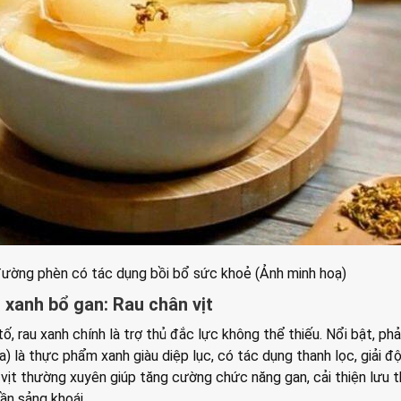
đường phèn có tác dụng bồi bổ sức khoẻ (Ảnh minh hoạ)
xanh bổ gan: Rau chân vịt
ố, rau xanh chính là trợ thủ đắc lực không thể thiếu. Nổi bật, phả
na) là thực phẩm xanh giàu diệp lục, có tác dụng thanh lọc, giải đ
 vịt thường xuyên giúp tăng cường chức năng gan, cải thiện lưu 
hần sảng khoái.