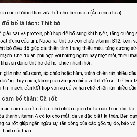
ừa nuôi dưỡng thận vừa tốt cho tim mạch (Ảnh minh hoạ)
đỏ bổ lá lách: Thịt bò
 giàu sắt và protein, phù hợp để bổ sung khí huyết, tăng cường
oạt động của tim. Ngoài ra, thịt bò còn chứa vitamin B12, kẽm v
thịt bò điều độ giúp cải thiện tình trạng thiếu máu, tăng cường s
 mạch. Chế độ ăn phù hợp với những người hay mệt mỏi, thiếu má
khuyên dùng thịt bò để hồi phục nhanh hơn.
n giản như nấu canh, áp chảo hoặc hầm, tránh chiên rán nhiều dầ
 dưỡng. Tuy nhiên, không nên ăn quá nhiều vì thịt đỏ có thể làm t
 tim mạch, cần kết hợp với rau củ và hạn chế chiên rán nhiều dầu
 cam bổ thận: Cà rốt
àu cam, cà rốt nổi bật nhờ chứa nguồn beta-carotene dồi dào.
a thành vitamin A có lợi cho mắt, da và đặc biệt là thận. Bên cạ
ng cà rốt giúp ngăn ngừa sự tấn công của các gốc tự do, bảo vệ
 thành sỏi thận.