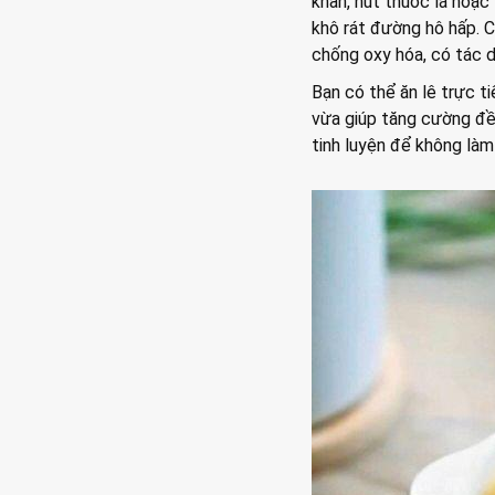
khan, hút thuốc lá hoặc
khô rát đường hô hấp. C
chống oxy hóa, có tác 
Bạn có thể ăn lê trực t
vừa giúp tăng cường đề
tinh luyện để không làm