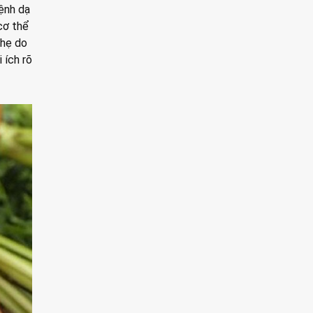
bệnh dạ
cơ thể
nhẹ do
 ích rõ