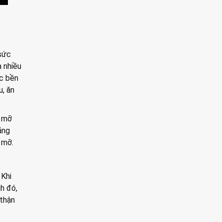
 sức
à nhiều
ức bền
u, ăn
u mỡ
ăng
 mỡ.
 Khi
nh đó,
 thận