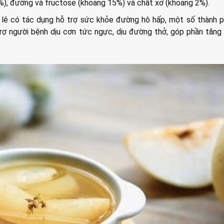
%), đường và fructose (khoảng 15%) và chất xơ (khoảng 2%).
 lê có tác dụng hỗ trợ sức khỏe đường hô hấp, một số thành 
 trợ người bệnh dịu cơn tức ngực, dịu đường thở, góp phần tăn