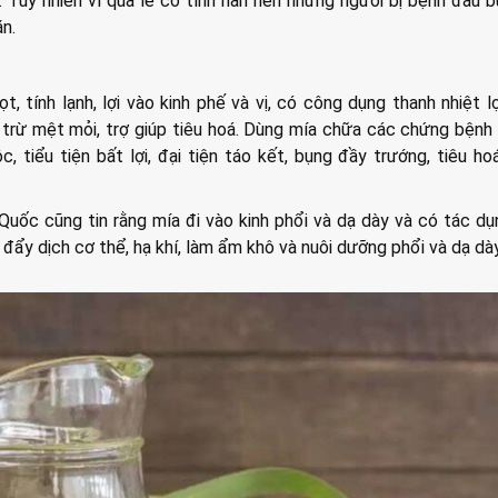
Tuy nhiên vì quả lê có tính hàn nên những người bị bệnh đau 
ăn.
t, tính lạnh, lợi vào kinh phế và vị, có công dụng thanh nhiệt lợ
êu trừ mệt mỏi, trợ giúp tiêu hoá. Dùng mía chữa các chứng bện
ộc, tiểu tiện bất lợi, đại tiện táo kết, bụng đầy trướng, tiêu ho
Quốc cũng tin rằng mía đi vào kinh phổi và dạ dày và có tác d
c đẩy dịch cơ thể, hạ khí, làm ẩm khô và nuôi dưỡng phổi và dạ dày