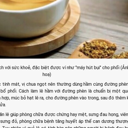
 ích với sức khoẻ, đặc biệt được ví như "máy hút bụi" cho phổi (Ả
hoạ)
c tính mát, vị chua ngọt nên thường dùng hầm cùng đường phè
ợ bổ phổi. Cách làm lê hầm với đường phèn là chuẩn bị một qu
 hợp, múc bỏ hạt lê ra, cho đường phèn vào trong, sau đó thêm
ửa.
ăn lê giúp phòng chữa được chứng hay mệt, sưng đau họng, viêm 
t sưng đỏ, phòng chữa bệnh tăng huyết áp thể can dương thượ