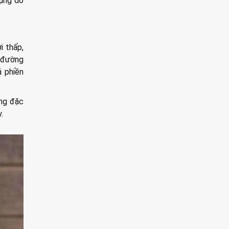
bụng do
i thấp,
h đường
á phiền
ụng đặc
.