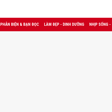
PHẢN BIỆN & BẠN ĐỌC
LÀM ĐẸP - DINH DƯỠNG
NHỊP SỐNG -