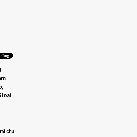
t
hăm
p,
 loại
rái chủ