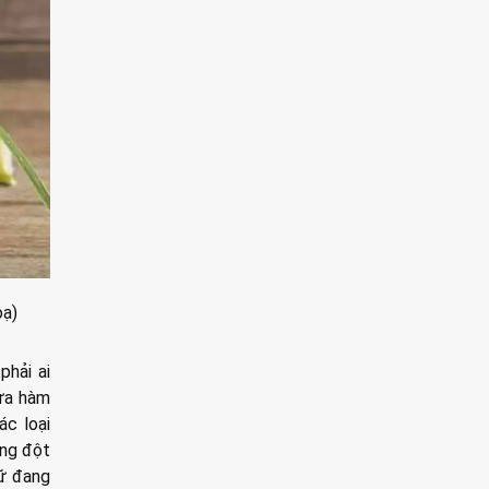
oạ)
phải ai
hứa hàm
ác loại
ăng đột
nữ đang