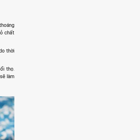
 thoáng
bỏ chất
do thời
ổi thọ.
 sẽ làm