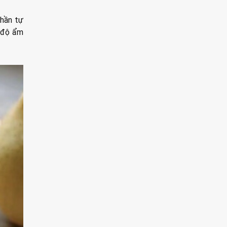
phần tự
g độ ẩm