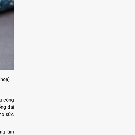
 hoạ)
ều công
ống đái
cho sức
ụng làm