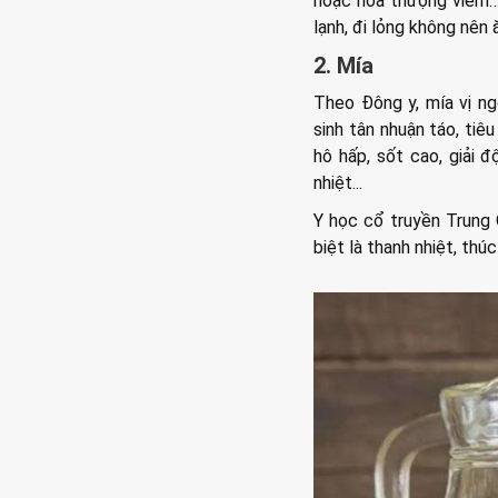
hoặc hỏa thượng viêm… 
lạnh, đi lỏng không nên 
2. Mía
Theo Đông y, mía vị ngọ
sinh tân nhuận táo, ti
hô hấp, sốt cao, giải đ
nhiệt...
Y học cổ truyền Trung 
biệt là thanh nhiệt, thú