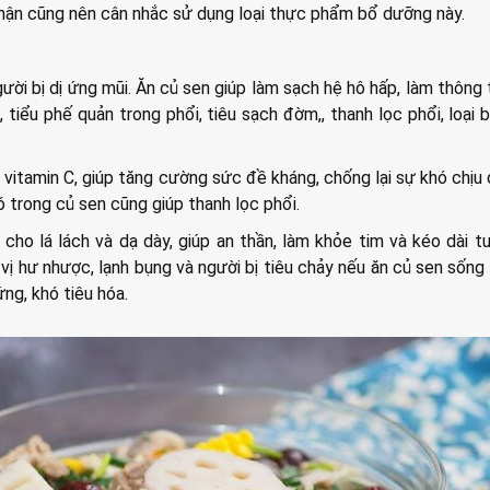
thận cũng nên cân nhắc sử dụng loại thực phẩm bổ dưỡng này.
ười bị dị ứng mũi. Ăn củ sen giúp làm sạch hệ hô hấp, làm thông
 tiểu phế quản trong phổi, tiêu sạch đờm,, thanh lọc phổi, loại 
u vitamin C, giúp tăng cường sức đề kháng, chống lại sự khó chịu 
có trong củ sen cũng giúp thanh lọc phổi.
 cho lá lách và dạ dày, giúp an thần, làm khỏe tim và kéo dài tu
vị hư nhược, lạnh bụng và người bị tiêu chảy nếu ăn củ sen sống
ng, khó tiêu hóa.