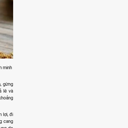
nh minh
n, gừng
ả lê và
 khoảng
lợi, đi
ng cang