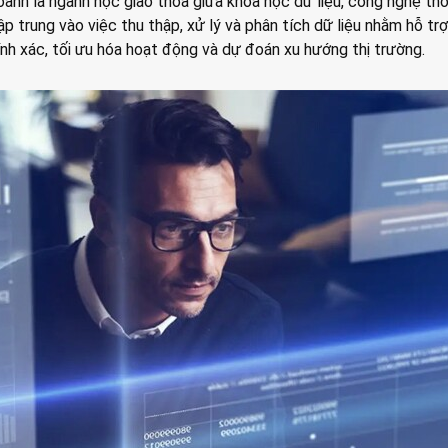
doanh là ngành học giao thoa giữa khoa học dữ liệu, công nghệ thô
tập trung vào việc thu thập, xử lý và phân tích dữ liệu nhằm hỗ tr
ính xác, tối ưu hóa hoạt động và dự đoán xu hướng thị trường.