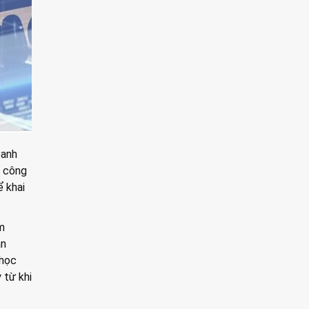
oanh
, công
ể khai
m
ân
 học
 từ khi