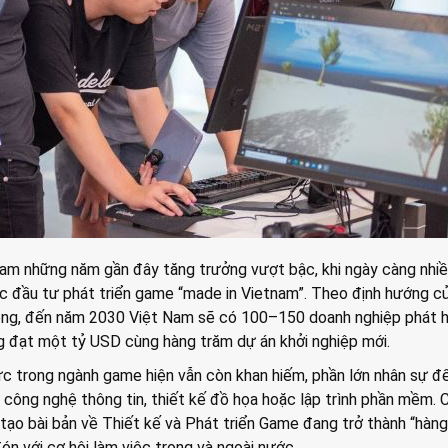
am những năm gần đây tăng trưởng vượt bậc, khi ngày càng nhi
c đầu tư phát triển game “made in Vietnam”. Theo định hướng c
ông, đến năm 2030 Việt Nam sẽ có 100–150 doanh nghiệp phát 
g đạt một tỷ USD cùng hàng trăm dự án khởi nghiệp mới.
ực trong ngành game hiện vẫn còn khan hiếm, phần lớn nhân sự đ
 công nghệ thông tin, thiết kế đồ họa hoặc lập trình phần mềm. C
 tạo bài bản về Thiết kế và Phát triển Game đang trở thành “hàng
n với cơ hội làm việc trong và ngoài nước.