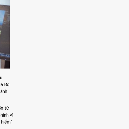
ều
ủa Bộ
hành
ến từ
hính vì
 hiếm”