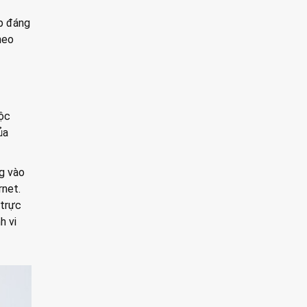
ập đáng
heo
uộc
ủa
ng vào
rnet.
 trực
h vi