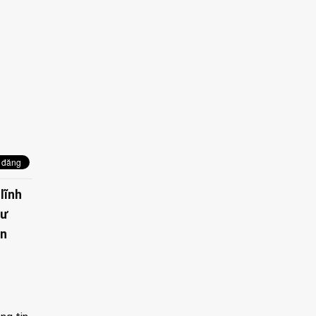
lĩnh
hư
ên