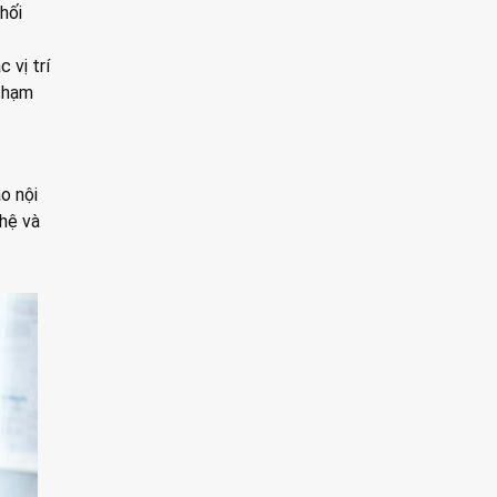
hối
 vị trí
 chạm
o nội
ghệ và