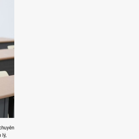
 chuyên
 lý,