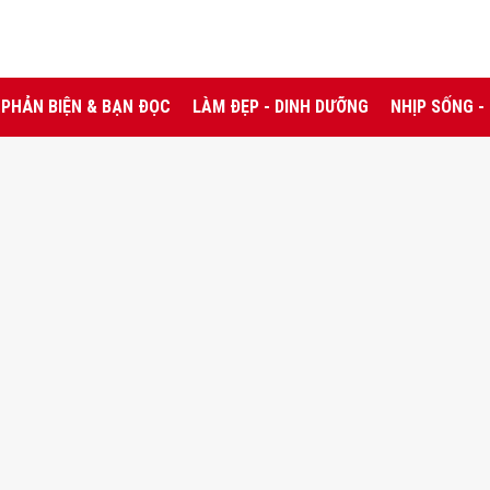
PHẢN BIỆN & BẠN ĐỌC
LÀM ĐẸP - DINH DƯỠNG
NHỊP SỐNG -