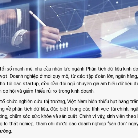
ổi số mạnh mẽ, nhu cầu nhân lực ngành Phân tích dữ liệu kinh d
vọt. Doanh nghiệp ở mọi quy mô, từ các tập đoàn lớn, ngân hàng
ho tới các startup, đều cần đội ngũ chuyên gia am hiểu dữ liệu đ
n cơ hội và giảm thiểu rủi ro trong kinh doanh.
tổ chức nghiên cứu thị trường, Việt Nam hiện thiếu hụt hàng tră
g về phân tích dữ liệu, đặc biệt trong các lĩnh vực tài chính, ng
ting, chăm sóc sức khỏe và sản xuất. Chính vì vậy, sinh viên theo
 lo thất nghiệp, thậm chí được các doanh nghiệp “săn đón” ngay
rường.