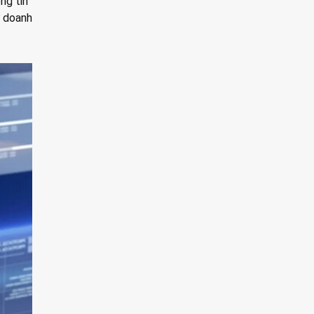
ng tin
ợ doanh