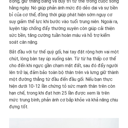
động, giữ thăng bằng và duy trì tư thế trong cuộc sống
hằng ngày. Nó giúp phản ánh mức độ dẻo dai và sự bền
bỉ của cơ thể, đồng thời giúp phát hiện sớm nguy cơ
suy giảm thể lực khi bước vào tuổi trung niên. Ngoài ra,
luyện tập chống đẩy thường xuyên còn giúp cải thiện
sức bền, tăng cường tuần hoàn máu và hỗ trợ kiểm
soát cân nặng.
Bắt đầu với tư thế quỳ gối, hai tay đặt rộng hơn vai một
chút, lòng bàn tay úp xuống sàn. Từ từ hạ thấp cơ thể
cho đến khi ngực gần chạm mặt đất, sau đó đẩy người
lên trở lại, đảm bảo toàn bộ thân trên và lưng giữ thành
một đường thẳng từ đầu đến đầu gối. Nếu bạn thực
hiện dưới 10-12 lần chứng tỏ sức mạnh thân trên còn
hạn chế, trong khi đạt hơn 25 lần được xem là trên
mức trung bình, phản ánh cơ bắp khỏe và khả năng chịu
đựng tốt.