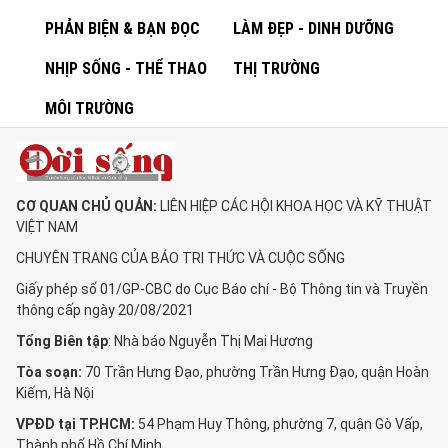
PHẢN BIỆN & BẠN ĐỌC
LÀM ĐẸP - DINH DƯỠNG
NHỊP SỐNG - THỂ THAO
THỊ TRƯỜNG
MÔI TRƯỜNG
CƠ QUAN CHỦ QUẢN:
LIÊN HIỆP CÁC HỘI KHOA HỌC VÀ KỸ THUẬT
VIỆT NAM
CHUYÊN TRANG CỦA BÁO TRI THỨC VÀ CUỘC SỐNG
Giấy phép số 01/GP-CBC do Cục Báo chí - Bộ Thông tin và Truyền
thông cấp ngày 20/08/2021
Tổng Biên tập
: Nhà báo Nguyễn Thị Mai Hương
Tòa soạn:
70 Trần Hưng Đạo, phường Trần Hưng Đạo, quận Hoàn
Kiếm, Hà Nội
VPĐD tại TP.HCM:
54 Phạm Huy Thông, phường 7, quận Gò Vấp,
Thành phố Hồ Chí Minh