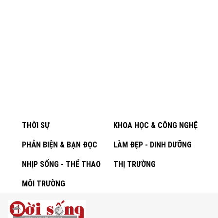
THỜI SỰ
KHOA HỌC & CÔNG NGHỆ
PHẢN BIỆN & BẠN ĐỌC
LÀM ĐẸP - DINH DƯỠNG
NHỊP SỐNG - THỂ THAO
THỊ TRƯỜNG
MÔI TRƯỜNG