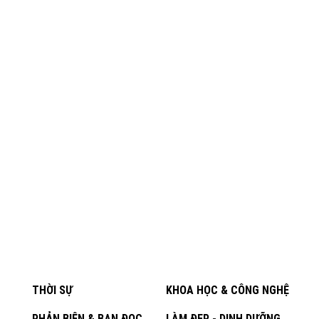
THỜI SỰ
KHOA HỌC & CÔNG NGHỆ
PHẢN BIỆN & BẠN ĐỌC
LÀM ĐẸP - DINH DƯỠNG