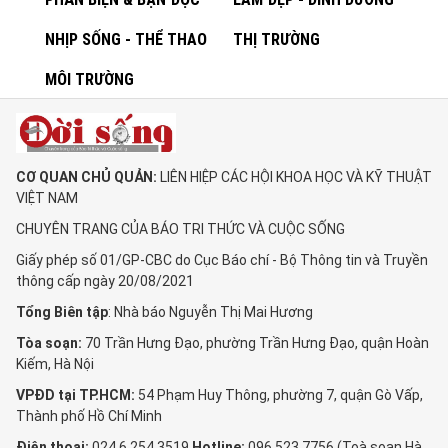
NHỊP SỐNG - THỂ THAO
THỊ TRƯỜNG
MÔI TRƯỜNG
CƠ QUAN CHỦ QUẢN:
LIÊN HIỆP CÁC HỘI KHOA HỌC VÀ KỸ THUẬT
VIỆT NAM
CHUYÊN TRANG CỦA BÁO TRI THỨC VÀ CUỘC SỐNG
Giấy phép số 01/GP-CBC do Cục Báo chí - Bộ Thông tin và Truyền
thông cấp ngày 20/08/2021
Tổng Biên tập
: Nhà báo Nguyễn Thị Mai Hương
Tòa soạn:
70 Trần Hưng Đạo, phường Trần Hưng Đạo, quận Hoàn
Kiếm, Hà Nội
VPĐD tại TP.HCM:
54 Phạm Huy Thông, phường 7, quận Gò Vấp,
Thành phố Hồ Chí Minh
Điện thoại:
024 6 254 3519
Hotline:
096 523 7756 (Toà soạn Hà