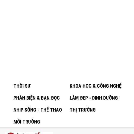
THỜI SỰ
KHOA HỌC & CÔNG NGHỆ
PHẢN BIỆN & BẠN ĐỌC
LÀM ĐẸP - DINH DƯỠNG
NHỊP SỐNG - THỂ THAO
THỊ TRƯỜNG
MÔI TRƯỜNG