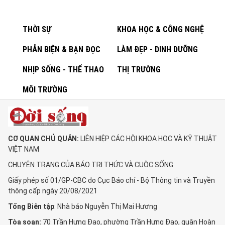
THỜI SỰ
KHOA HỌC & CÔNG NGHỆ
PHẢN BIỆN & BẠN ĐỌC
LÀM ĐẸP - DINH DƯỠNG
NHỊP SỐNG - THỂ THAO
THỊ TRƯỜNG
MÔI TRƯỜNG
CƠ QUAN CHỦ QUẢN:
LIÊN HIỆP CÁC HỘI KHOA HỌC VÀ KỸ THUẬT
VIỆT NAM
CHUYÊN TRANG CỦA BÁO TRI THỨC VÀ CUỘC SỐNG
Giấy phép số 01/GP-CBC do Cục Báo chí - Bộ Thông tin và Truyền
thông cấp ngày 20/08/2021
Tổng Biên tập
: Nhà báo Nguyễn Thị Mai Hương
Tòa soạn:
70 Trần Hưng Đạo, phường Trần Hưng Đạo, quận Hoàn