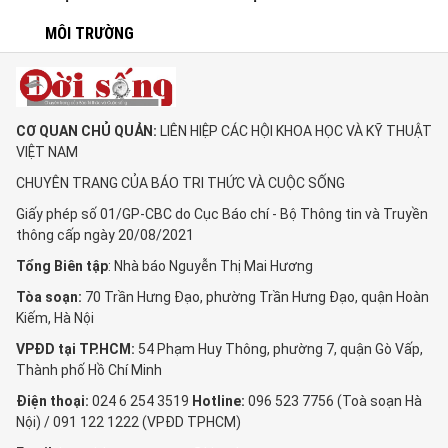
MÔI TRƯỜNG
CƠ QUAN CHỦ QUẢN:
LIÊN HIỆP CÁC HỘI KHOA HỌC VÀ KỸ THUẬT
VIỆT NAM
CHUYÊN TRANG CỦA BÁO TRI THỨC VÀ CUỘC SỐNG
Giấy phép số 01/GP-CBC do Cục Báo chí - Bộ Thông tin và Truyền
thông cấp ngày 20/08/2021
Tổng Biên tập
: Nhà báo Nguyễn Thị Mai Hương
Tòa soạn:
70 Trần Hưng Đạo, phường Trần Hưng Đạo, quận Hoàn
Kiếm, Hà Nội
VPĐD tại TP.HCM:
54 Phạm Huy Thông, phường 7, quận Gò Vấp,
Thành phố Hồ Chí Minh
Điện thoại:
024 6 254 3519
Hotline:
096 523 7756 (Toà soạn Hà
Nội) / 091 122 1222 (VPĐD TPHCM)