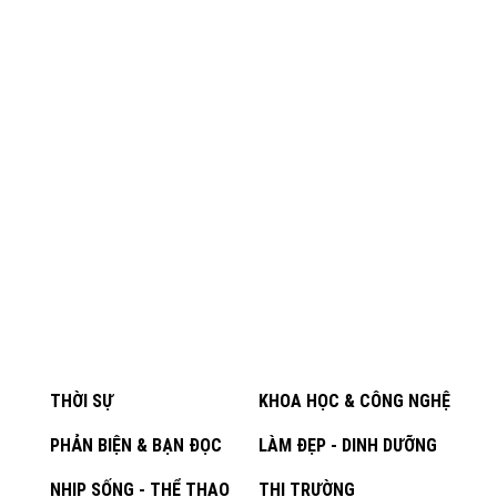
THỜI SỰ
KHOA HỌC & CÔNG NGHỆ
PHẢN BIỆN & BẠN ĐỌC
LÀM ĐẸP - DINH DƯỠNG
NHỊP SỐNG - THỂ THAO
THỊ TRƯỜNG