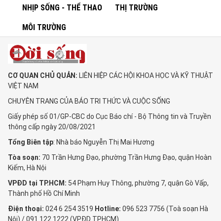
NHỊP SỐNG - THỂ THAO
THỊ TRƯỜNG
MÔI TRƯỜNG
CƠ QUAN CHỦ QUẢN:
LIÊN HIỆP CÁC HỘI KHOA HỌC VÀ KỸ THUẬT
VIỆT NAM
CHUYÊN TRANG CỦA BÁO TRI THỨC VÀ CUỘC SỐNG
Giấy phép số 01/GP-CBC do Cục Báo chí - Bộ Thông tin và Truyền
thông cấp ngày 20/08/2021
Tổng Biên tập
: Nhà báo Nguyễn Thị Mai Hương
Tòa soạn:
70 Trần Hưng Đạo, phường Trần Hưng Đạo, quận Hoàn
Kiếm, Hà Nội
VPĐD tại TP.HCM:
54 Phạm Huy Thông, phường 7, quận Gò Vấp,
Thành phố Hồ Chí Minh
Điện thoại:
024 6 254 3519
Hotline:
096 523 7756 (Toà soạn Hà
Nội) / 091 122 1222 (VPĐD TPHCM)