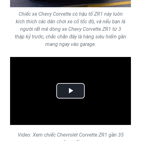
Chiếc xe Chevy Corvette có hậu tố ZR1 này luôn
kích thích các dân chơi xe cổ tốc độ, và nếu bạn là
người rất mê dòng xe Chevy Corvette ZR1 từ 3
thập kỷ trước, chắc chắn đây là hàng siêu hiếm gần
mang ngay vào garage.
Play
Video
Video: Xem chiếc Chevrolet Corvette ZR1 gần 35