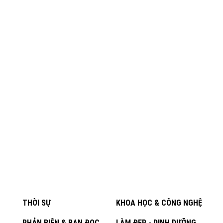
THỜI SỰ
KHOA HỌC & CÔNG NGHỆ
PHẢN BIỆN & BẠN ĐỌC
LÀM ĐẸP - DINH DƯỠNG