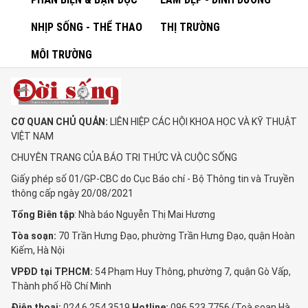
NHỊP SỐNG - THỂ THAO
THỊ TRƯỜNG
MÔI TRƯỜNG
CƠ QUAN CHỦ QUẢN:
LIÊN HIỆP CÁC HỘI KHOA HỌC VÀ KỸ THUẬT
VIỆT NAM
CHUYÊN TRANG CỦA BÁO TRI THỨC VÀ CUỘC SỐNG
Giấy phép số 01/GP-CBC do Cục Báo chí - Bộ Thông tin và Truyền
thông cấp ngày 20/08/2021
Tổng Biên tập
: Nhà báo Nguyễn Thị Mai Hương
Tòa soạn:
70 Trần Hưng Đạo, phường Trần Hưng Đạo, quận Hoàn
Kiếm, Hà Nội
VPĐD tại TP.HCM:
54 Phạm Huy Thông, phường 7, quận Gò Vấp,
Thành phố Hồ Chí Minh
Điện thoại:
024 6 254 3519
Hotline:
096 523 7756 (Toà soạn Hà