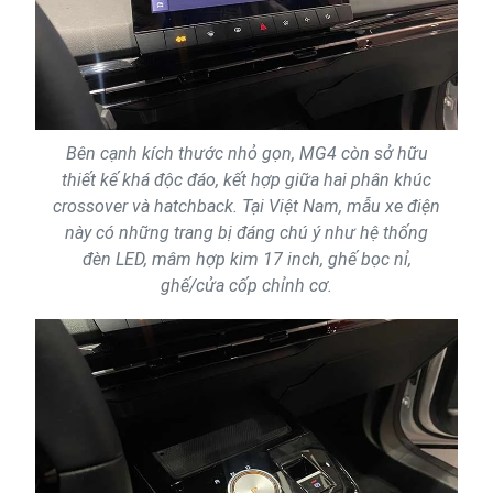
Bên cạnh kích thước nhỏ gọn, MG4 còn sở hữu
thiết kế khá độc đáo, kết hợp giữa hai phân khúc
crossover và hatchback. Tại Việt Nam, mẫu xe điện
này có những trang bị đáng chú ý như hệ thống
đèn LED, mâm hợp kim 17 inch, ghế bọc nỉ,
ghế/cửa cốp chỉnh cơ.