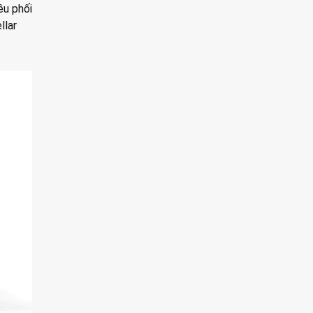
ều phối
llar