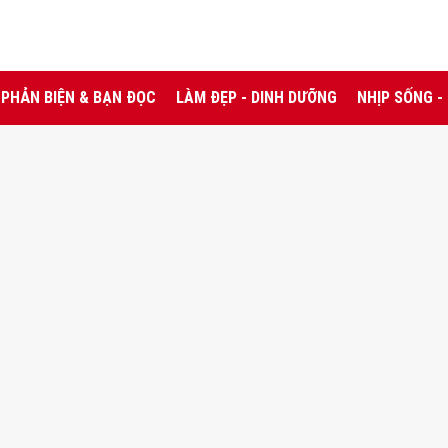
PHẢN BIỆN & BẠN ĐỌC
LÀM ĐẸP - DINH DƯỠNG
NHỊP SỐNG -