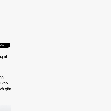
 mạnh
ành
u vào
 và gần