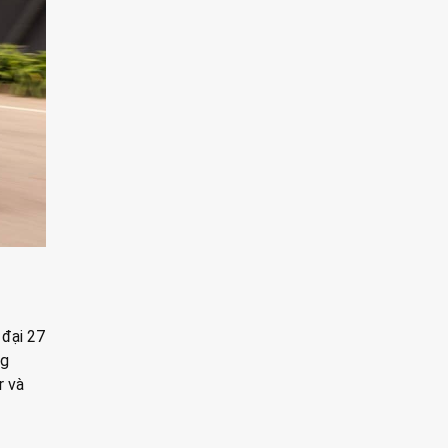
 đại 27
ng
r và