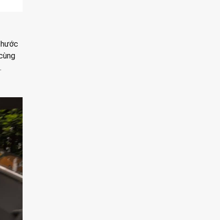
 thước
 cùng
.