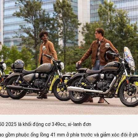
50 2025 là khối động cơ 349cc, xi-lanh đơn
ao gồm phuộc ống lồng 41 mm ở phía trước và giảm xóc đôi ở phí