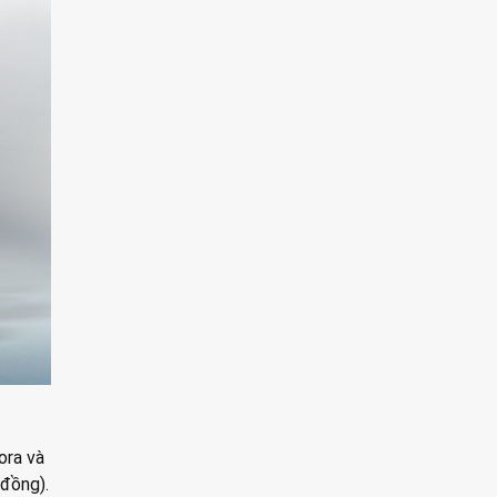
ora và
 đồng).