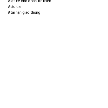
#lật xe chở đoàn từ thiện
#lào cai
#tai nạn giao thông