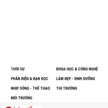
THỜI SỰ
KHOA HỌC & CÔNG NGHỆ
PHẢN BIỆN & BẠN ĐỌC
LÀM ĐẸP - DINH DƯỠNG
NHỊP SỐNG - THỂ THAO
THỊ TRƯỜNG
MÔI TRƯỜNG