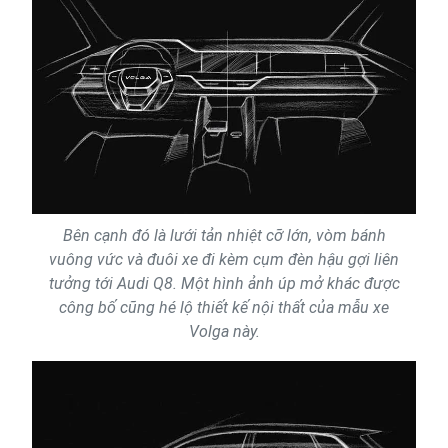
Bên cạnh đó là lưới tản nhiệt cỡ lớn, vòm bánh
vuông vức và đuôi xe đi kèm cụm đèn hậu gợi liên
tưởng tới Audi Q8. Một hình ảnh úp mở khác được
công bố cũng hé lộ thiết kế nội thất của mẫu xe
Volga này.