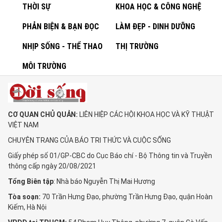
THỜI SỰ
KHOA HỌC & CÔNG NGHỆ
PHẢN BIỆN & BẠN ĐỌC
LÀM ĐẸP - DINH DƯỠNG
NHỊP SỐNG - THỂ THAO
THỊ TRƯỜNG
MÔI TRƯỜNG
CƠ QUAN CHỦ QUẢN:
LIÊN HIỆP CÁC HỘI KHOA HỌC VÀ KỸ THUẬT
VIỆT NAM
CHUYÊN TRANG CỦA BÁO TRI THỨC VÀ CUỘC SỐNG
Giấy phép số 01/GP-CBC do Cục Báo chí - Bộ Thông tin và Truyền
thông cấp ngày 20/08/2021
Tổng Biên tập
: Nhà báo Nguyễn Thị Mai Hương
Tòa soạn:
70 Trần Hưng Đạo, phường Trần Hưng Đạo, quận Hoàn
Kiếm, Hà Nội