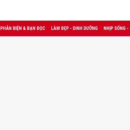
PHẢN BIỆN & BẠN ĐỌC
LÀM ĐẸP - DINH DƯỠNG
NHỊP SỐNG -