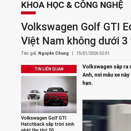
KHOA HỌC & CÔNG NGHỆ
Volkswagen Golf GTI Ed
Việt Nam không dưới 3 
Tác giả:
Nguyễn Chung
15/01/2026 02:01
Volkswagen sắp ra m
TIN LIÊN QUAN
Anh, nơi mẫu xe này 
hạn.
Volkswagen Golf GTI
Hatchback sắp tròn sinh
nhật lần thứ 50