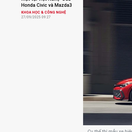
Honda Civic và Mazda3
KHOA HỌC & CÔNG NGHỆ
27/09/2025 09:27
Cụ thể thì mẫu xe hiệ