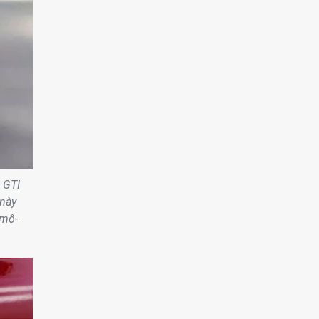
 GTI
 này
 mô-