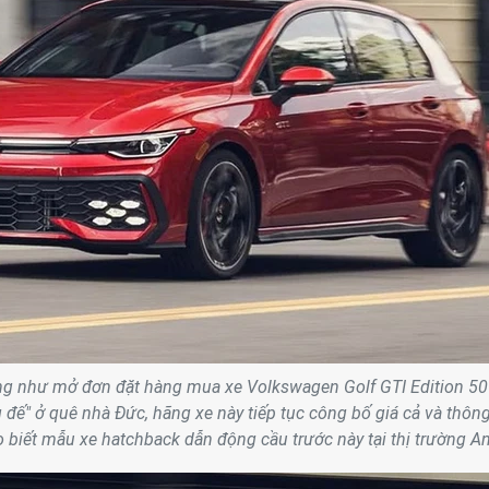
ũng như mở đơn đặt hàng mua xe Volkswagen Golf GTI Edition 50
 đế" ở quê nhà Đức, hãng xe này tiếp tục công bố giá cả và thôn
cho biết mẫu xe hatchback dẫn động cầu trước này tại thị trường A