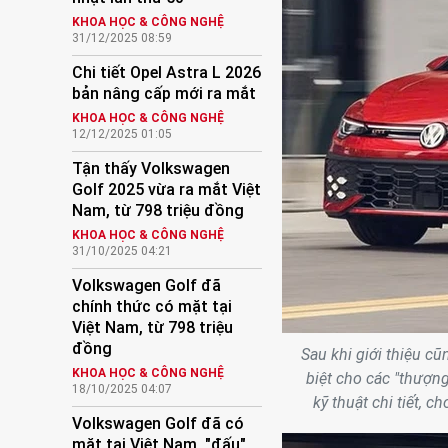
KHOA HỌC & CÔNG NGHỆ
31/12/2025 08:59
Chi tiết Opel Astra L 2026
bản nâng cấp mới ra mắt
KHOA HỌC & CÔNG NGHỆ
12/12/2025 01:05
Tận thấy Volkswagen
Golf 2025 vừa ra mắt Việt
Nam, từ 798 triệu đồng
KHOA HỌC & CÔNG NGHỆ
31/10/2025 04:21
Volkswagen Golf đã
chính thức có mặt tại
Việt Nam, từ 798 triệu
đồng
Sau khi giới thiệu c
KHOA HỌC & CÔNG NGHỆ
biệt cho các "thượng
18/10/2025 04:07
kỹ thuật chi tiết, 
Volkswagen Golf đã có
mặt tại Việt Nam, "đấu"