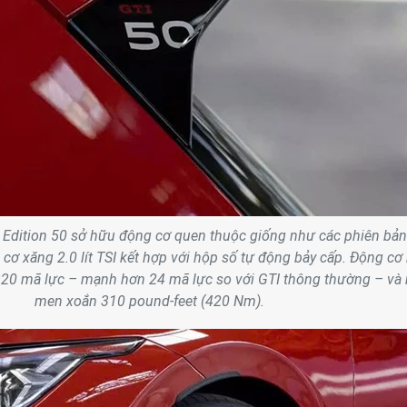
 Edition 50 sở hữu động cơ quen thuộc giống như các phiên bản
 cơ xăng 2.0 lít TSI kết hợp với hộp số tự động bảy cấp. Động cơ
320 mã lực – mạnh hơn 24 mã lực so với GTI thông thường – và
men xoắn 310 pound-feet (420 Nm).