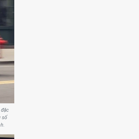
 đặc
g số
nh.