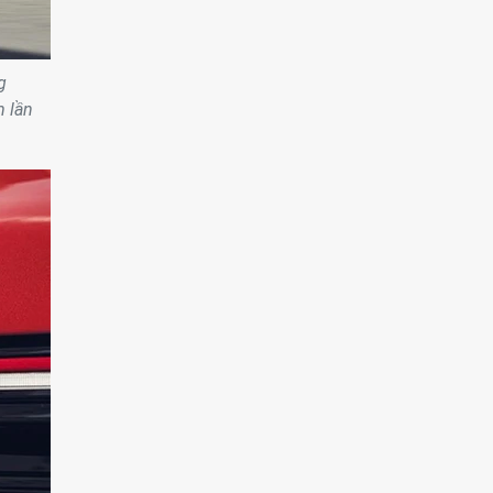
g
m lần