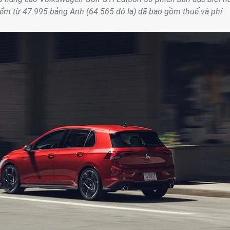
iểm từ 47.995 bảng Anh (64.565 đô la) đã bao gồm thuế và phí.