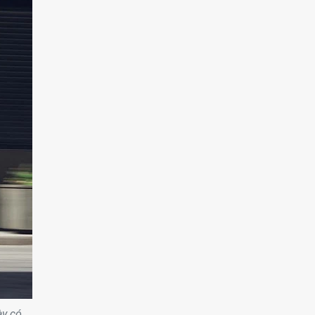
ày có