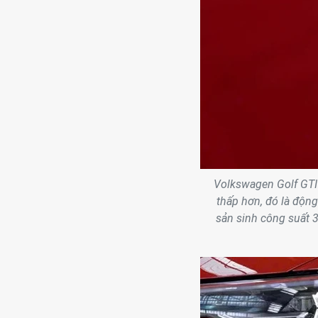
Volkswagen Golf GTI
thấp hơn, đó là động
sản sinh công suất 