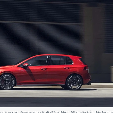
u năng cao Volkswagen Golf GTI Edition 50 phiên bản đặc biệt n