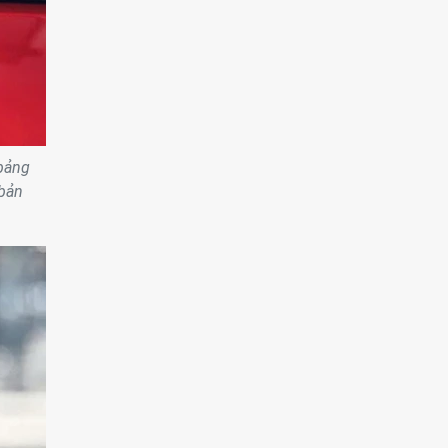
 bảng
 bản