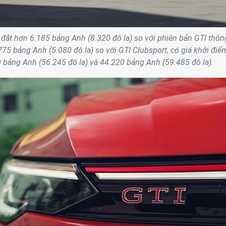
 đắt hơn 6.185 bảng Anh (8.320 đô la) so với phiên bản GTI thôn
75 bảng Anh (5.080 đô la) so với GTI Clubsport, có giá khởi điể
0 bảng Anh (56.245 đô la) và 44.220 bảng Anh (59.485 đô la).