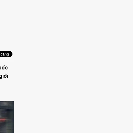
quốc
giới