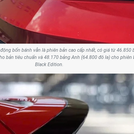
 động bốn bánh vẫn là phiên bản cao cấp nhất, có giá từ 46.850
cho bản tiêu chuẩn và 48.170 bảng Anh (64.800 đô la) cho phiên
Black Edition.