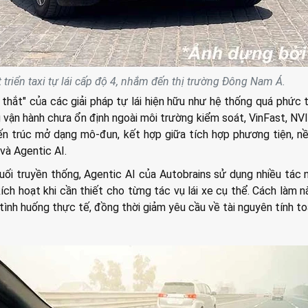
 triển taxi tự lái cấp độ 4, nhắm đến thị trường Đông Nam Á.
thắt" của các giải pháp tự lái hiện hữu như hệ thống quá phức t
 vận hành chưa ổn định ngoài môi trường kiểm soát, VinFast, NV
ến trúc mở dạng mô-đun, kết hợp giữa tích hợp phương tiện, n
 và Agentic AI.
uối truyền thống, Agentic AI của Autobrains sử dụng nhiều tác 
ích hoạt khi cần thiết cho từng tác vụ lái xe cụ thể. Cách làm n
 tình huống thực tế, đồng thời giảm yêu cầu về tài nguyên tính to