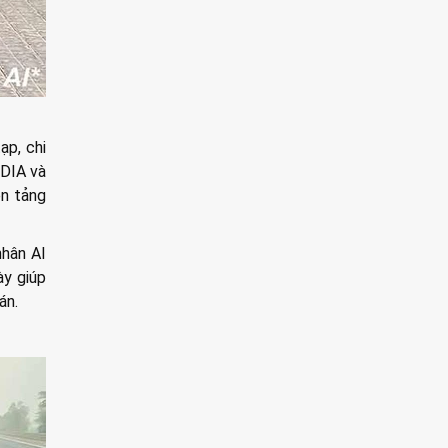
ạp, chi
IDIA và
ền tảng
nhân AI
ày giúp
án.