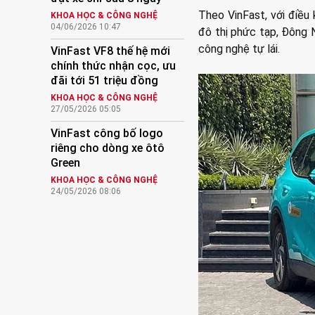
Theo VinFast, với điều
KHOA HỌC & CÔNG NGHỆ
04/06/2026 10:47
đô thị phức tạp, Đông 
công nghệ tự lái.
VinFast VF8 thế hệ mới
chính thức nhận cọc, ưu
đãi tới 51 triệu đồng
KHOA HỌC & CÔNG NGHỆ
27/05/2026 05:05
VinFast công bố logo
riêng cho dòng xe ôtô
Green
KHOA HỌC & CÔNG NGHỆ
24/05/2026 08:06