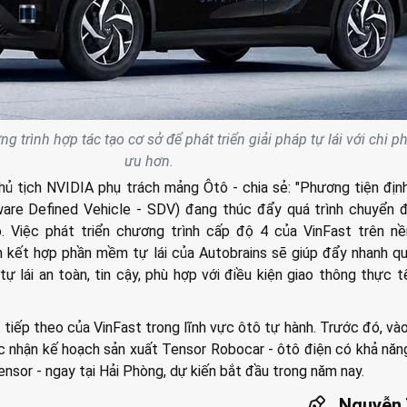
g trình hợp tác tạo cơ sở để phát triển giải pháp tự lái với chi ph
ưu hơn.
Chủ tịch NVIDIA phụ trách mảng Ôtô - chia sẻ: "Phương tiện địn
re Defined Vehicle - SDV) đang thúc đẩy quá trình chuyển đ
. Việc phát triển chương trình cấp độ 4 của VinFast trên nề
kết hợp phần mềm tự lái của Autobrains sẽ giúp đẩy nhanh qu
tự lái an toàn, tin cậy, phù hợp với điều kiện giao thông thực 
t tiếp theo của VinFast trong lĩnh vực ôtô tự hành. Trước đó, và
c nhận kế hoạch sản xuất Tensor Robocar - ôtô điện có khả năng
nsor - ngay tại Hải Phòng, dự kiến bắt đầu trong năm nay.
Nguyễn