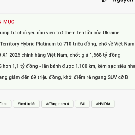
N MỤC
mp từ chối yêu cầu viện trợ thêm tên lửa của Ukraine
erritory Hybrid Platinum từ 710 triệu đồng, chờ về Việt Nam
X1 2026 chính hãng Việt Nam, chốt giá 1,668 tỷ đồng
 hơn 1,1 tỷ đồng - lăn bánh được 1.100 km, kèm sạc siêu nh
ng giảm đến 69 triệu đồng, khởi điểm rẻ ngang SUV cỡ B
Fast
#taxi tự lái
#đông nam á
#AI
#NVIDIA