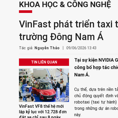
KHOA HỌC & CÔNG NGHỆ
VinFast phát triển taxi 
trường Đông Nam Á
Tác giả:
Nguyễn Thảo
09/06/2026 13:43
Tại sự kiện NVIDIA 
TIN LIÊN QUAN
công bố hợp tác chiế
Nam Á.
Cụ thể, dựa trên nền 
chủ động quyết định và
robotaxi (taxi tự hàn
VinFast VF8 thế hệ mới
trong những dự án robo
lập kỷ lục với 12.728 đơn
này.
đặt xe chỉ sau 8 ngày