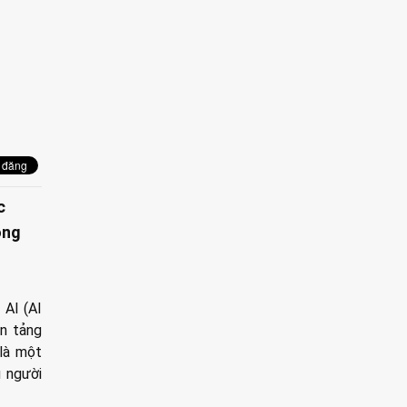
c
ông
 AI (AI
ền tảng
là một
u người