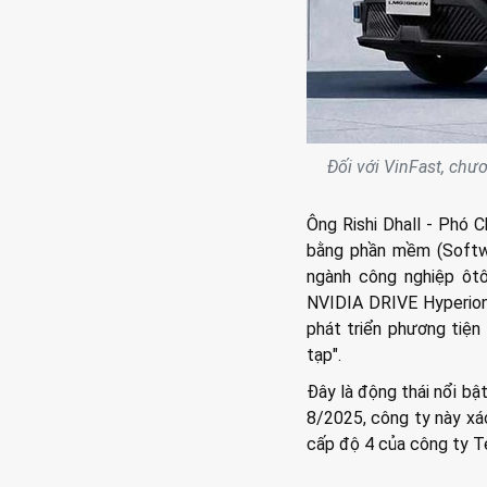
Đối với VinFast, chươn
Ông Rishi Dhall - Phó 
bằng phần mềm (Softwa
ngành công nghiệp ôtô
NVIDIA DRIVE Hyperion 
phát triển phương tiện 
tạp".
Đây là động thái nổi bậ
8/2025, công ty này xá
cấp độ 4 của công ty Te