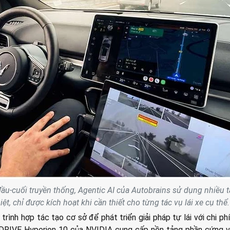
ầu-cuối truyền thống, Agentic AI của Autobrains sử dụng nhiều t
ệt, chỉ được kích hoạt khi cần thiết cho từng tác vụ lái xe cụ thể.
trình hợp tác tạo cơ sở để phát triển giải pháp tự lái với chi phí
 DRIVE Hyperion 10 của NVIDIA cung cấp nền tảng phần cứng v