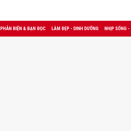
PHẢN BIỆN & BẠN ĐỌC
LÀM ĐẸP - DINH DƯỠNG
NHỊP SỐNG -