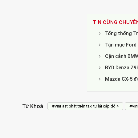
TIN CÙNG CHUYÊ
Tổng thống Tru
Tận mục Ford T
Cận cảnh BMW 
BYD Denza Z9S
Mazda CX-5 đa
Từ Khoá
#VinFast phát triển taxi tự lái cấp độ 4
#Vin