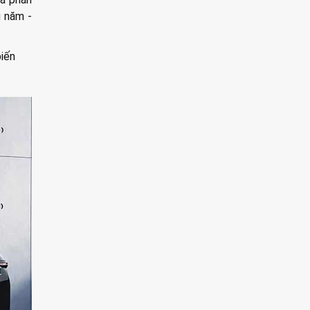
u năm -
biến