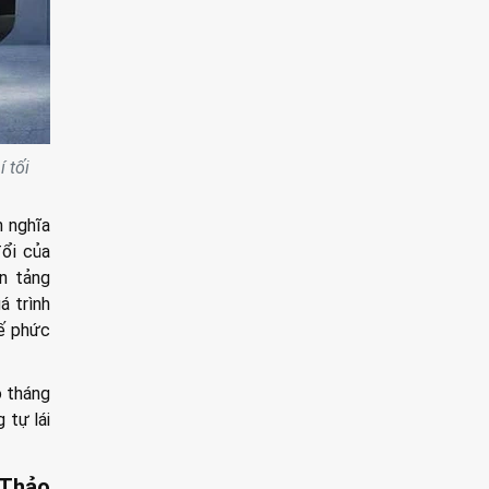
í tối
h nghĩa
ổi của
n tảng
á trình
tế phức
o tháng
 tự lái
 Thảo