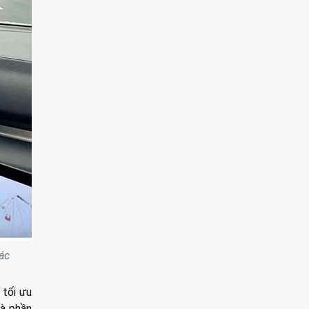
ác
 tối ưu
à phần