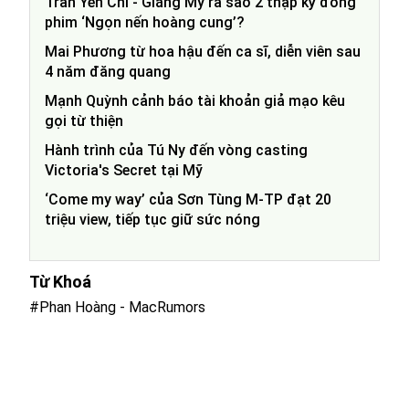
Trần Yến Chi - Giáng My ra sao 2 thập kỷ đóng
phim ‘Ngọn nến hoàng cung’?
Mai Phương từ hoa hậu đến ca sĩ, diễn viên sau
4 năm đăng quang
Mạnh Quỳnh cảnh báo tài khoản giả mạo kêu
gọi từ thiện
Hành trình của Tú Ny đến vòng casting
Victoria's Secret tại Mỹ
‘Come my way’ của Sơn Tùng M-TP đạt 20
triệu view, tiếp tục giữ sức nóng
Từ Khoá
#Phan Hoàng - MacRumors