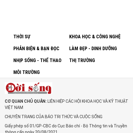
THỜI SỰ
KHOA HỌC & CÔNG NGHỆ
PHẢN BIỆN & BẠN ĐỌC
LÀM ĐẸP - DINH DƯỠNG
NHỊP SỐNG - THỂ THAO
THỊ TRƯỜNG
MÔI TRƯỜNG
CƠ QUAN CHỦ QUẢN:
LIÊN HIỆP CÁC HỘI KHOA HỌC VÀ KỸ THUẬT
VIỆT NAM
CHUYÊN TRANG CỦA BÁO TRI THỨC VÀ CUỘC SỐNG
Giấy phép số 01/GP-CBC do Cục Báo chí - Bộ Thông tin và Truyền
thông cấp ngày 20/08/2021