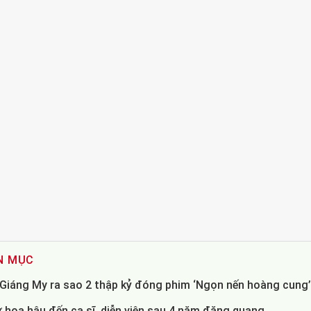
N MỤC
- Giáng My ra sao 2 thập kỷ đóng phim ‘Ngọn nến hoàng cung
 hoa hậu đến ca sĩ, diễn viên sau 4 năm đăng quang