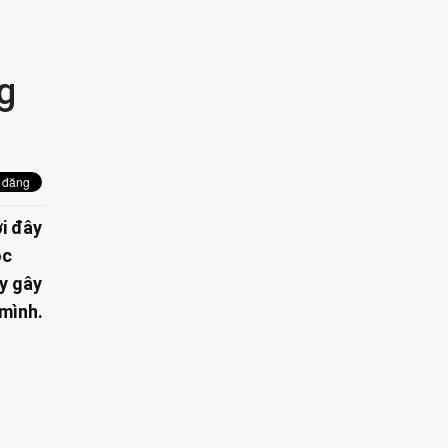
g
ới đây
ọc
ày gây
 mình.