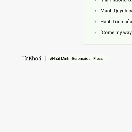
Mạnh Quỳnh cả
Hành trình của
‘Come my way’
Từ Khoá
#Nhật Minh - Euromaidan Press