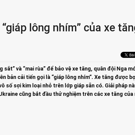
 “giáp lông nhím” của xe tăn
ng sắt” và “mai rùa” để bảo vệ xe tăng, quân đội Nga m
n bản cải tiến gọi là “giáp lông nhím”. Xe tăng được b
vô số sợi kim loại nhỏ trên lớp giáp sẵn có. Giải pháp n
Ukraine cũng bắt đầu thử nghiệm trên các xe tăng của