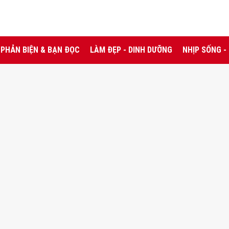
PHẢN BIỆN & BẠN ĐỌC
LÀM ĐẸP - DINH DƯỠNG
NHỊP SỐNG -