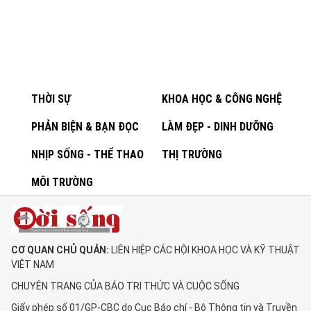
THỜI SỰ
KHOA HỌC & CÔNG NGHỆ
PHẢN BIỆN & BẠN ĐỌC
LÀM ĐẸP - DINH DƯỠNG
NHỊP SỐNG - THỂ THAO
THỊ TRƯỜNG
MÔI TRƯỜNG
CƠ QUAN CHỦ QUẢN:
LIÊN HIỆP CÁC HỘI KHOA HỌC VÀ KỸ THUẬT
VIỆT NAM
CHUYÊN TRANG CỦA BÁO TRI THỨC VÀ CUỘC SỐNG
Giấy phép số 01/GP-CBC do Cục Báo chí - Bộ Thông tin và Truyền