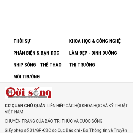
THỜI SỰ
KHOA HỌC & CÔNG NGHỆ
PHẢN BIỆN & BẠN ĐỌC
LÀM ĐẸP - DINH DƯỠNG
NHỊP SỐNG - THỂ THAO
THỊ TRƯỜNG
MÔI TRƯỜNG
CƠ QUAN CHỦ QUẢN:
LIÊN HIỆP CÁC HỘI KHOA HỌC VÀ KỸ THUẬT
VIỆT NAM
CHUYÊN TRANG CỦA BÁO TRI THỨC VÀ CUỘC SỐNG
Giấy phép số 01/GP-CBC do Cục Báo chí - Bộ Thông tin và Truyền