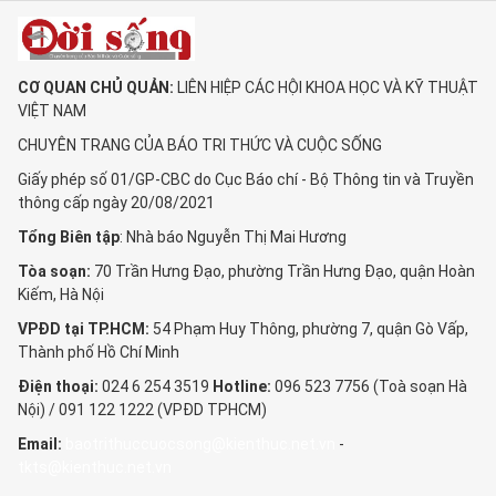
CƠ QUAN CHỦ QUẢN:
LIÊN HIỆP CÁC HỘI KHOA HỌC VÀ KỸ THUẬT
VIỆT NAM
CHUYÊN TRANG CỦA BÁO TRI THỨC VÀ CUỘC SỐNG
Giấy phép số 01/GP-CBC do Cục Báo chí - Bộ Thông tin và Truyền
thông cấp ngày 20/08/2021
Tổng Biên tập
: Nhà báo Nguyễn Thị Mai Hương
Tòa soạn:
70 Trần Hưng Đạo, phường Trần Hưng Đạo, quận Hoàn
Kiếm, Hà Nội
VPĐD tại TP.HCM:
54 Phạm Huy Thông, phường 7, quận Gò Vấp,
Thành phố Hồ Chí Minh
Điện thoại:
024 6 254 3519
Hotline:
096 523 7756 (Toà soạn Hà
Nội) / 091 122 1222 (VPĐD TPHCM)
Email:
baotrithuccuocsong@kienthuc.net.vn
-
tkts@kienthuc.net.vn