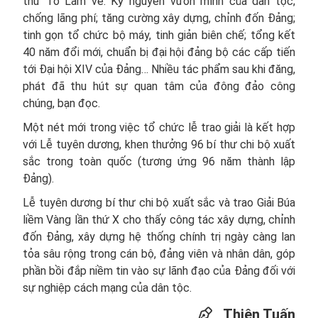
thư Tô Lâm về: Kỷ nguyên vươn mình của dân tộc;
chống lãng phí; tăng cường xây dựng, chỉnh đốn Đảng;
tinh gọn tổ chức bộ máy, tinh giản biên chế; tổng kết
40 năm đổi mới, chuẩn bị đại hội đảng bộ các cấp tiến
tới Đại hội XIV của Đảng… Nhiều tác phẩm sau khi đăng,
phát đã thu hút sự quan tâm của đông đảo công
chúng, bạn đọc.
Một nét mới trong việc tổ chức lễ trao giải là kết hợp
với Lễ tuyên dương, khen thưởng 96 bí thư chi bộ xuất
sắc trong toàn quốc (tương ứng 96 năm thành lập
Đảng).
Lễ tuyên dương bí thư chi bộ xuất sắc và trao Giải Búa
liềm Vàng lần thứ X cho thấy công tác xây dựng, chỉnh
đốn Đảng, xây dựng hệ thống chính trị ngày càng lan
tỏa sâu rộng trong cán bộ, đảng viên và nhân dân, góp
phần bồi đắp niềm tin vào sự lãnh đạo của Đảng đối với
sự nghiệp cách mạng của dân tộc.
Thiên Tuấn