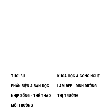
THỜI SỰ
KHOA HỌC & CÔNG NGHỆ
PHẢN BIỆN & BẠN ĐỌC
LÀM ĐẸP - DINH DƯỠNG
NHỊP SỐNG - THỂ THAO
THỊ TRƯỜNG
MÔI TRƯỜNG