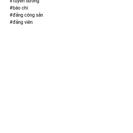
#tuyên dương
#báo chí
#đảng cộng sản
#đảng viên