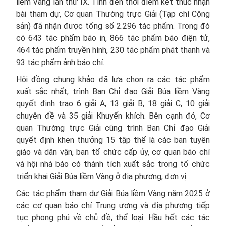
liềm Vàng lần thứ IX. Tính đến thời điểm kết thúc nhận
bài tham dự, Cơ quan Thường trực Giải (Tạp chí Cộng
sản) đã nhận được tổng số 2.296 tác phẩm. Trong đó
có 643 tác phẩm báo in, 866 tác phẩm báo điện tử,
464 tác phẩm truyền hình, 230 tác phẩm phát thanh và
93 tác phẩm ảnh báo chí.
Hội đồng chung khảo đã lựa chọn ra các tác phẩm
xuất sắc nhất, trình Ban Chỉ đạo Giải Búa liềm Vàng
quyết định trao 6 giải A, 13 giải B, 18 giải C, 10 giải
chuyên đề và 35 giải Khuyến khích. Bên cạnh đó, Cơ
quan Thường trực Giải cũng trình Ban Chỉ đạo Giải
quyết định khen thưởng 15 tập thể là các ban tuyên
giáo và dân vận, ban tổ chức cấp ủy, cơ quan báo chí
và hội nhà báo có thành tích xuất sắc trong tổ chức
triển khai Giải Búa liềm Vàng ở địa phương, đơn vị.
Các tác phẩm tham dự Giải Búa liềm Vàng năm 2025 ở
các cơ quan báo chí Trung ương và địa phương tiếp
tục phong phú về chủ đề, thể loại. Hầu hết các tác