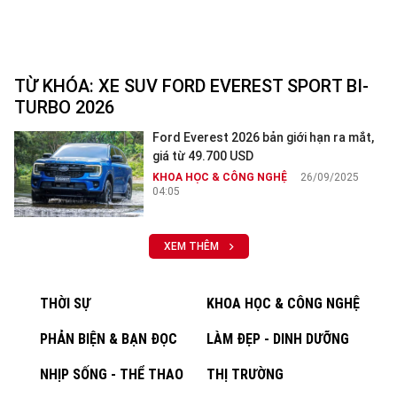
TỪ KHÓA:
XE SUV FORD EVEREST SPORT BI-
TURBO 2026
Ford Everest 2026 bản giới hạn ra mắt,
giá từ 49.700 USD
KHOA HỌC & CÔNG NGHỆ
26/09/2025
04:05
XEM THÊM
THỜI SỰ
KHOA HỌC & CÔNG NGHỆ
PHẢN BIỆN & BẠN ĐỌC
LÀM ĐẸP - DINH DƯỠNG
NHỊP SỐNG - THỂ THAO
THỊ TRƯỜNG