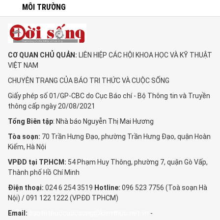
MÔI TRƯỜNG
CƠ QUAN CHỦ QUẢN:
LIÊN HIỆP CÁC HỘI KHOA HỌC VÀ KỸ THUẬT
VIỆT NAM
CHUYÊN TRANG CỦA BÁO TRI THỨC VÀ CUỘC SỐNG
Giấy phép số 01/GP-CBC do Cục Báo chí - Bộ Thông tin và Truyền
thông cấp ngày 20/08/2021
Tổng Biên tập
: Nhà báo Nguyễn Thị Mai Hương
Tòa soạn:
70 Trần Hưng Đạo, phường Trần Hưng Đạo, quận Hoàn
Kiếm, Hà Nội
VPĐD tại TP.HCM:
54 Phạm Huy Thông, phường 7, quận Gò Vấp,
Thành phố Hồ Chí Minh
Điện thoại:
024 6 254 3519
Hotline:
096 523 7756 (Toà soạn Hà
Nội) / 091 122 1222 (VPĐD TPHCM)
Email:
baotrithuccuocsong@kienthuc.net.vn
-