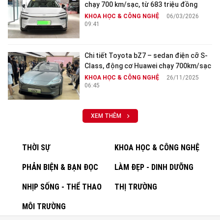
chạy 700 km/sạc, từ 683 triệu đồng
KHOA HỌC & CÔNG NGHỆ
06/03/2026
09:41
Chi tiết Toyota bZ7 – sedan điện cỡ S-
Class, động cơ Huawei chạy 700km/sạc
KHOA HỌC & CÔNG NGHỆ
26/11/2025
06:45
XEM THÊM
THỜI SỰ
KHOA HỌC & CÔNG NGHỆ
PHẢN BIỆN & BẠN ĐỌC
LÀM ĐẸP - DINH DƯỠNG
NHỊP SỐNG - THỂ THAO
THỊ TRƯỜNG
MÔI TRƯỜNG