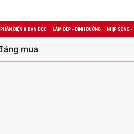
PHẢN BIỆN & BẠN ĐỌC
LÀM ĐẸP - DINH DƯỠNG
NHỊP SỐNG -
ẻ đáng mua