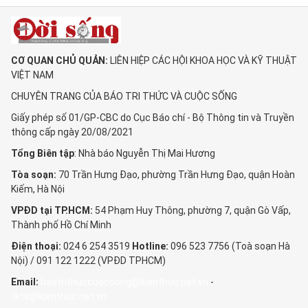
CƠ QUAN CHỦ QUẢN:
LIÊN HIỆP CÁC HỘI KHOA HỌC VÀ KỸ THUẬT
VIỆT NAM
CHUYÊN TRANG CỦA BÁO TRI THỨC VÀ CUỘC SỐNG
Giấy phép số 01/GP-CBC do Cục Báo chí - Bộ Thông tin và Truyền
thông cấp ngày 20/08/2021
Tổng Biên tập
: Nhà báo Nguyễn Thị Mai Hương
Tòa soạn:
70 Trần Hưng Đạo, phường Trần Hưng Đạo, quận Hoàn
Kiếm, Hà Nội
VPĐD tại TP.HCM:
54 Phạm Huy Thông, phường 7, quận Gò Vấp,
Thành phố Hồ Chí Minh
Điện thoại:
024 6 254 3519
Hotline:
096 523 7756 (Toà soạn Hà
Nội) / 091 122 1222 (VPĐD TPHCM)
Email:
baotrithuccuocsong@kienthuc.net.vn
-
tkts@kienthuc.net.vn