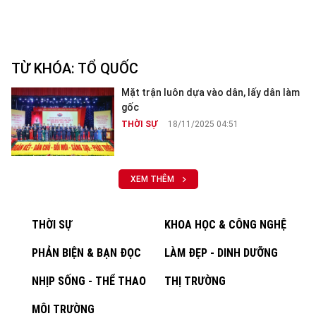
TỪ KHÓA:
TỔ QUỐC
Mặt trận luôn dựa vào dân, lấy dân làm
gốc
THỜI SỰ
18/11/2025 04:51
XEM THÊM
THỜI SỰ
KHOA HỌC & CÔNG NGHỆ
PHẢN BIỆN & BẠN ĐỌC
LÀM ĐẸP - DINH DƯỠNG
NHỊP SỐNG - THỂ THAO
THỊ TRƯỜNG
MÔI TRƯỜNG