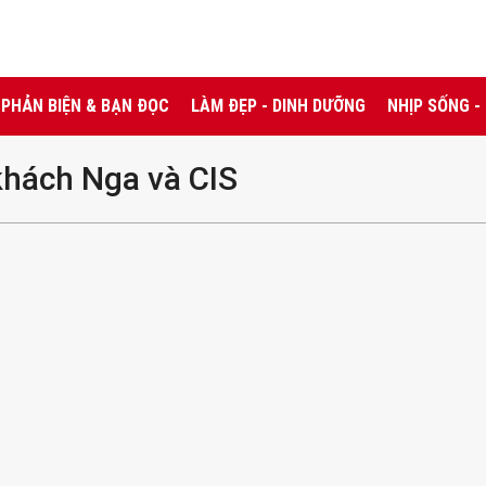
PHẢN BIỆN & BẠN ĐỌC
LÀM ĐẸP - DINH DƯỠNG
NHỊP SỐNG -
khách Nga và CIS