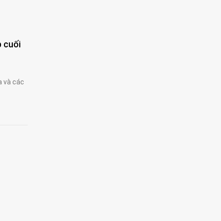
p cuối
a và các