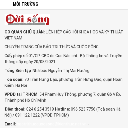
MÔI TRƯỜNG
CƠ QUAN CHỦ QUẢN:
LIÊN HIỆP CÁC HỘI KHOA HỌC VÀ KỸ THUẬT
VIỆT NAM
CHUYÊN TRANG CỦA BÁO TRI THỨC VÀ CUỘC SỐNG
Giấy phép số 01/GP-CBC do Cục Báo chí - Bộ Thông tin và Truyền
thông cấp ngày 20/08/2021
Tổng Biên tập
: Nhà báo Nguyễn Thị Mai Hương
Tòa soạn:
70 Trần Hưng Đạo, phường Trần Hưng Đạo, quận Hoàn
Kiếm, Hà Nội
VPĐD tại TP.HCM:
54 Phạm Huy Thông, phường 7, quận Gò Vấp,
Thành phố Hồ Chí Minh
Điện thoại:
024 6 254 3519
Hotline:
096 523 7756 (Toà soạn Hà
Nội) / 091 122 1222 (VPĐD TPHCM)
Email:
baotrithuccuocsong@kienthuc.net.vn
-