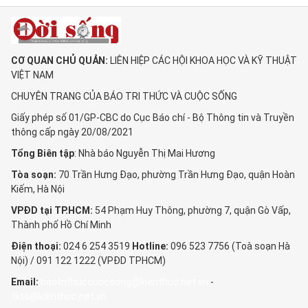
CƠ QUAN CHỦ QUẢN:
LIÊN HIỆP CÁC HỘI KHOA HỌC VÀ KỸ THUẬT
VIỆT NAM
CHUYÊN TRANG CỦA BÁO TRI THỨC VÀ CUỘC SỐNG
Giấy phép số 01/GP-CBC do Cục Báo chí - Bộ Thông tin và Truyền
thông cấp ngày 20/08/2021
Tổng Biên tập
: Nhà báo Nguyễn Thị Mai Hương
Tòa soạn:
70 Trần Hưng Đạo, phường Trần Hưng Đạo, quận Hoàn
Kiếm, Hà Nội
VPĐD tại TP.HCM:
54 Phạm Huy Thông, phường 7, quận Gò Vấp,
Thành phố Hồ Chí Minh
Điện thoại:
024 6 254 3519
Hotline:
096 523 7756 (Toà soạn Hà
Nội) / 091 122 1222 (VPĐD TPHCM)
Email:
baotrithuccuocsong@kienthuc.net.vn
-
tkts@kienthuc.net.vn