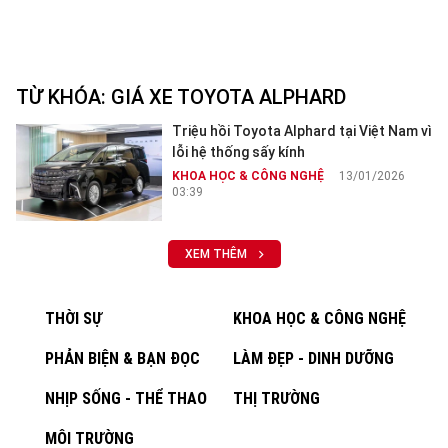
TỪ KHÓA:
GIÁ XE TOYOTA ALPHARD
Triệu hồi Toyota Alphard tại Việt Nam vì
lỗi hệ thống sấy kính
KHOA HỌC & CÔNG NGHỆ
13/01/2026
03:39
XEM THÊM
THỜI SỰ
KHOA HỌC & CÔNG NGHỆ
PHẢN BIỆN & BẠN ĐỌC
LÀM ĐẸP - DINH DƯỠNG
NHỊP SỐNG - THỂ THAO
THỊ TRƯỜNG
MÔI TRƯỜNG