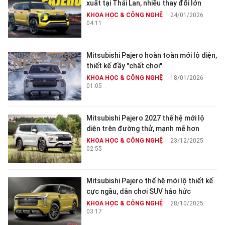
xuất tại Thái Lan, nhiều thay đổi lớn
KHOA HỌC & CÔNG NGHỆ
24/01/2026
04:11
Mitsubishi Pajero hoàn toàn mới lộ diện,
thiết kế đầy "chất chơi"
KHOA HỌC & CÔNG NGHỆ
18/01/2026
01:05
Mitsubishi Pajero 2027 thế hệ mới lộ
diện trên đường thử, mạnh mẽ hơn
KHOA HỌC & CÔNG NGHỆ
23/12/2025
02:55
Mitsubishi Pajero thế hệ mới lộ thiết kế
cực ngầu, dân chơi SUV háo hức
KHOA HỌC & CÔNG NGHỆ
28/10/2025
03:17