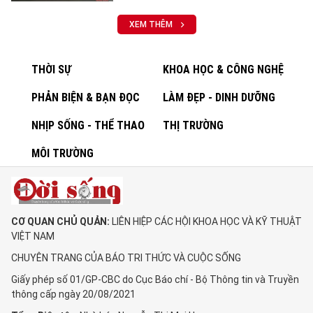
XEM THÊM
THỜI SỰ
KHOA HỌC & CÔNG NGHỆ
PHẢN BIỆN & BẠN ĐỌC
LÀM ĐẸP - DINH DƯỠNG
NHỊP SỐNG - THỂ THAO
THỊ TRƯỜNG
MÔI TRƯỜNG
CƠ QUAN CHỦ QUẢN:
LIÊN HIỆP CÁC HỘI KHOA HỌC VÀ KỸ THUẬT
VIỆT NAM
CHUYÊN TRANG CỦA BÁO TRI THỨC VÀ CUỘC SỐNG
Giấy phép số 01/GP-CBC do Cục Báo chí - Bộ Thông tin và Truyền
thông cấp ngày 20/08/2021