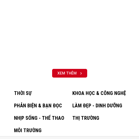
XEM THÊM
THỜI SỰ
KHOA HỌC & CÔNG NGHỆ
PHẢN BIỆN & BẠN ĐỌC
LÀM ĐẸP - DINH DƯỠNG
NHỊP SỐNG - THỂ THAO
THỊ TRƯỜNG
MÔI TRƯỜNG