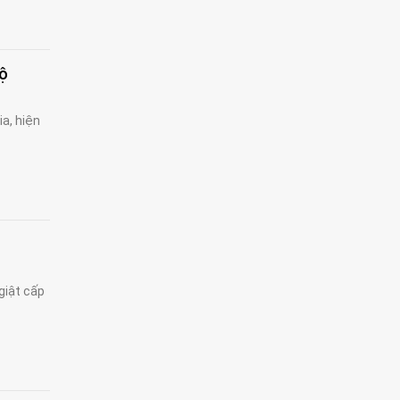
bộ
a, hiện
giật cấp