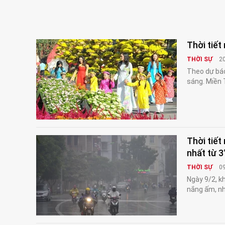
Thời tiế
THỜI SỰ
2
Theo dự báo
sáng. Miền 
Thời tiết
nhất từ 3
THỜI SỰ
0
Ngày 9/2, k
nắng ấm, nh