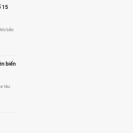
ố 15
 khi bão
ên biển
ọa tàu