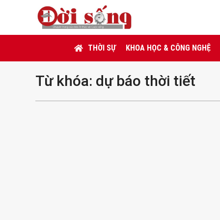
THỜI SỰ
KHOA HỌC & CÔNG NGHỆ
Từ khóa:
dự báo thời tiết