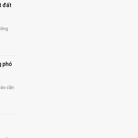
t đất
ưởng
g phó
báo cần