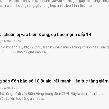
, bão Bualoi di chuyển rất nhanh (30–35 km/h, gần gấp đôi trung bình)
ạm vi ảnh hưởng rộng, gây tổng hợp nhiều loại hình thiên tai.
oi chuẩn bị vào biển Đông, dự báo mạnh cấp 14
5/09/2025 23:39
o ở khoảng 11,9°N; 125,2°E, trên khu vực miền Trung Philippines. Sức 
1 (103–117 km/h), giật cấp 14.
 sắp đón bão số 10 Bualoi rất mạnh, liên tục tăng giảm
5/09/2025 03:18
khả năng sẽ đi vào Biển Đông trong đêm 26/9. Đây là cơn bão rất mạnh
 định, liên tục tăng giảm cấp.