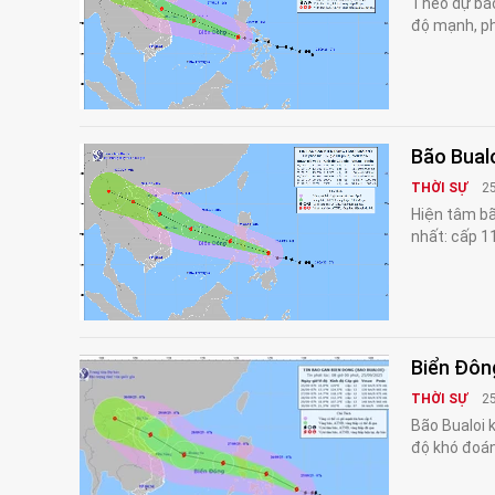
Theo dự báo
độ mạnh, ph
Bão Bual
THỜI SỰ
2
Hiện tâm bã
nhất: cấp 1
Biển Đông
THỜI SỰ
2
Bão Bualoi 
độ khó đoán