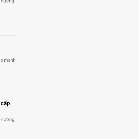
, cường
gió mạnh
 cấp
, cường