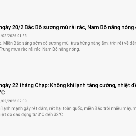
t ngày 20/2 Bắc Bộ sương mù rải rác, Nam Bộ nắng nóng
0/02/2026 01:33
, Miền Bắc sáng sớm có sương mù, trưa hửng nắng ấm; trời rét về đê
Trung mưa rào rải rác. Nam Bộ nắng nóng.
 ngày 22 tháng Chạp: Không khí lạnh tăng cường, nhiệt đ
°C
9/02/2026 02:09
hí lạnh mạnh gây rét đậm, rét hại toàn quốc, miền Bắc trời nhiều mây,
iệt độ dao động từ 3°C đến 32°C.