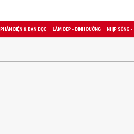
PHẢN BIỆN & BẠN ĐỌC
LÀM ĐẸP - DINH DƯỠNG
NHỊP SỐNG -