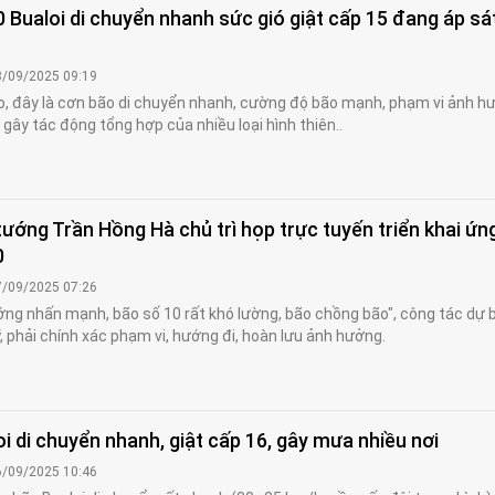
 Bualoi di chuyển nhanh sức gió giật cấp 15 đang áp sá
8/09/2025 09:19
, đây là cơn bão di chuyển nhanh, cường độ bão mạnh, phạm vi ảnh h
 gây tác động tổng hợp của nhiều loại hình thiên..
ướng Trần Hồng Hà chủ trì họp trực tuyến triển khai ứn
0
7/09/2025 07:26
ng nhấn mạnh, bão số 10 rất khó lường, bão chồng bão", công tác dự 
ỹ, phải chính xác phạm vi, hướng đi, hoàn lưu ảnh hưởng.
i di chuyển nhanh, giật cấp 16, gây mưa nhiều nơi
6/09/2025 10:46