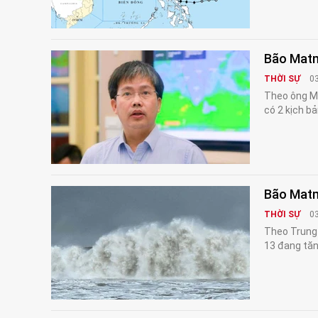
Bão Matm
THỜI SỰ
0
Theo ông Ma
có 2 kịch b
Bão Matm
THỜI SỰ
0
Theo Trung 
13 đang tăn