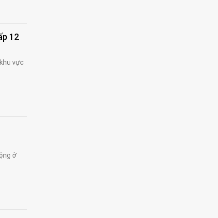
ấp 12
 khu vực
động ở