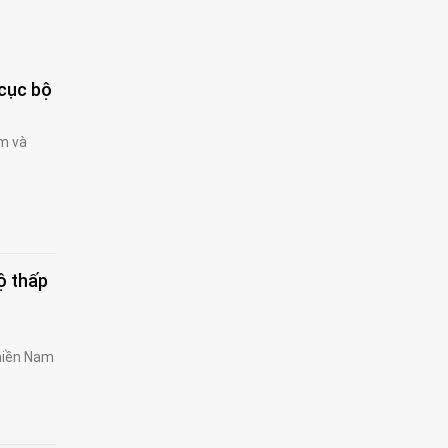
 cục bộ
m và
ộ thấp
 miền Nam