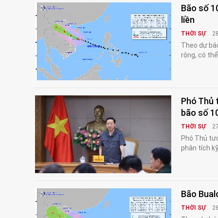
Bão số 10
liền
THỜI SỰ
2
Theo dự báo
rộng, có thể
Phó Thủ t
bão số 1
THỜI SỰ
2
Phó Thủ tướ
phân tích k
Bão Bualo
THỜI SỰ
2