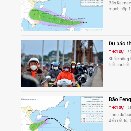
Bão Kalmaeg
mạnh cấp 11
Dự báo th
THỜI SỰ
3
Khối không 
tiết chi tiết
Bão Fengs
THỜI SỰ
2
Theo dự báo
đến rất to,