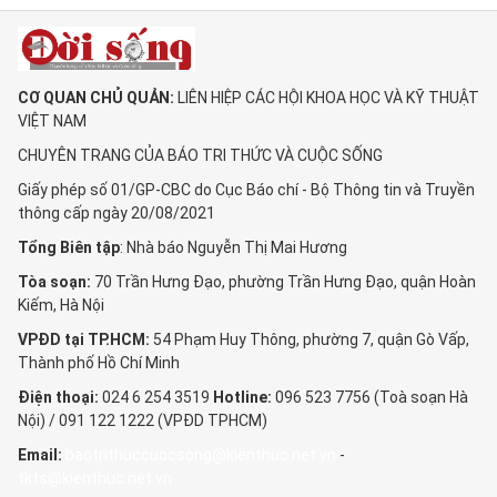
CƠ QUAN CHỦ QUẢN:
LIÊN HIỆP CÁC HỘI KHOA HỌC VÀ KỸ THUẬT
VIỆT NAM
CHUYÊN TRANG CỦA BÁO TRI THỨC VÀ CUỘC SỐNG
Giấy phép số 01/GP-CBC do Cục Báo chí - Bộ Thông tin và Truyền
thông cấp ngày 20/08/2021
Tổng Biên tập
: Nhà báo Nguyễn Thị Mai Hương
Tòa soạn:
70 Trần Hưng Đạo, phường Trần Hưng Đạo, quận Hoàn
Kiếm, Hà Nội
VPĐD tại TP.HCM:
54 Phạm Huy Thông, phường 7, quận Gò Vấp,
Thành phố Hồ Chí Minh
Điện thoại:
024 6 254 3519
Hotline:
096 523 7756 (Toà soạn Hà
Nội) / 091 122 1222 (VPĐD TPHCM)
Email:
baotrithuccuocsong@kienthuc.net.vn
-
tkts@kienthuc.net.vn