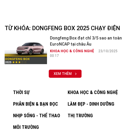
TỪ KHÓA:
DONGFENG BOX 2025 CHẠY ĐIỆN
Dongfeng Box đạt chỉ 3/5 sao an toàn
EuroNCAP tại châu Âu
KHOA HỌC & CÔNG NGHỆ
23/10/2025
00:17
XEM THÊM
THỜI SỰ
KHOA HỌC & CÔNG NGHỆ
PHẢN BIỆN & BẠN ĐỌC
LÀM ĐẸP - DINH DƯỠNG
NHỊP SỐNG - THỂ THAO
THỊ TRƯỜNG
MÔI TRƯỜNG