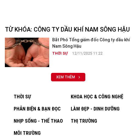
TỪ KHÓA:
CÔNG TY DẦU KHÍ NAM SÔNG HẬU
Bắt Phó Tổng giám đốc Công ty dầu khí
Nam Sông Hậu
THỜI SỰ
12/11/2025 11:22
XEM THÊM
THỜI SỰ
KHOA HỌC & CÔNG NGHỆ
PHẢN BIỆN & BẠN ĐỌC
LÀM ĐẸP - DINH DƯỠNG
NHỊP SỐNG - THỂ THAO
THỊ TRƯỜNG
MÔI TRƯỜNG