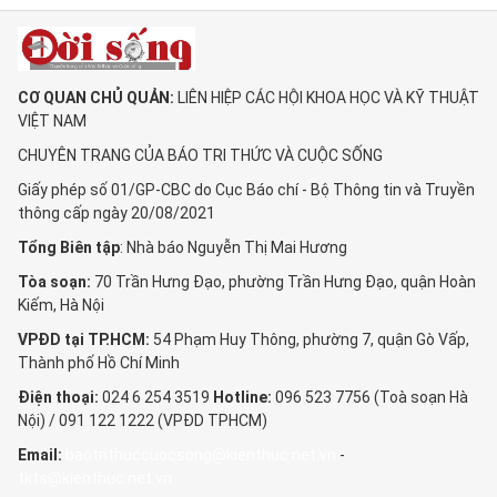
CƠ QUAN CHỦ QUẢN:
LIÊN HIỆP CÁC HỘI KHOA HỌC VÀ KỸ THUẬT
VIỆT NAM
CHUYÊN TRANG CỦA BÁO TRI THỨC VÀ CUỘC SỐNG
Giấy phép số 01/GP-CBC do Cục Báo chí - Bộ Thông tin và Truyền
thông cấp ngày 20/08/2021
Tổng Biên tập
: Nhà báo Nguyễn Thị Mai Hương
Tòa soạn:
70 Trần Hưng Đạo, phường Trần Hưng Đạo, quận Hoàn
Kiếm, Hà Nội
VPĐD tại TP.HCM:
54 Phạm Huy Thông, phường 7, quận Gò Vấp,
Thành phố Hồ Chí Minh
Điện thoại:
024 6 254 3519
Hotline:
096 523 7756 (Toà soạn Hà
Nội) / 091 122 1222 (VPĐD TPHCM)
Email:
baotrithuccuocsong@kienthuc.net.vn
-
tkts@kienthuc.net.vn