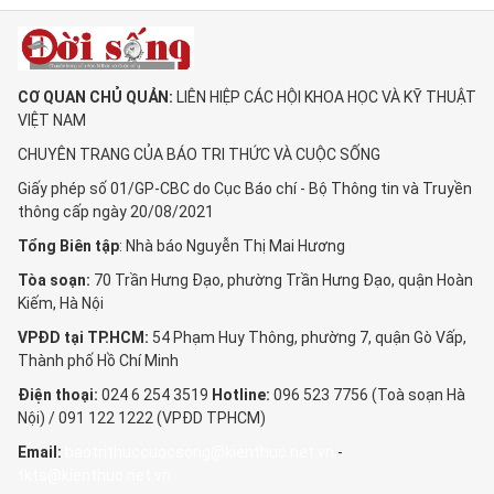
CƠ QUAN CHỦ QUẢN:
LIÊN HIỆP CÁC HỘI KHOA HỌC VÀ KỸ THUẬT
VIỆT NAM
CHUYÊN TRANG CỦA BÁO TRI THỨC VÀ CUỘC SỐNG
Giấy phép số 01/GP-CBC do Cục Báo chí - Bộ Thông tin và Truyền
thông cấp ngày 20/08/2021
Tổng Biên tập
: Nhà báo Nguyễn Thị Mai Hương
Tòa soạn:
70 Trần Hưng Đạo, phường Trần Hưng Đạo, quận Hoàn
Kiếm, Hà Nội
VPĐD tại TP.HCM:
54 Phạm Huy Thông, phường 7, quận Gò Vấp,
Thành phố Hồ Chí Minh
Điện thoại:
024 6 254 3519
Hotline:
096 523 7756 (Toà soạn Hà
Nội) / 091 122 1222 (VPĐD TPHCM)
Email:
baotrithuccuocsong@kienthuc.net.vn
-
tkts@kienthuc.net.vn