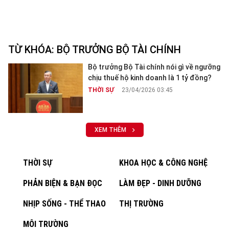
TỪ KHÓA:
BỘ TRƯỞNG BỘ TÀI CHÍNH
Bộ trưởng Bộ Tài chính nói gì về ngưỡng
chịu thuế hộ kinh doanh là 1 tỷ đồng?
THỜI SỰ
23/04/2026 03:45
XEM THÊM
THỜI SỰ
KHOA HỌC & CÔNG NGHỆ
PHẢN BIỆN & BẠN ĐỌC
LÀM ĐẸP - DINH DƯỠNG
NHỊP SỐNG - THỂ THAO
THỊ TRƯỜNG
MÔI TRƯỜNG