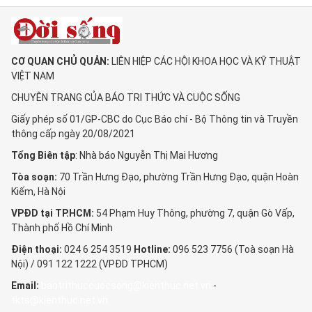
CƠ QUAN CHỦ QUẢN:
LIÊN HIỆP CÁC HỘI KHOA HỌC VÀ KỸ THUẬT
VIỆT NAM
CHUYÊN TRANG CỦA BÁO TRI THỨC VÀ CUỘC SỐNG
Giấy phép số 01/GP-CBC do Cục Báo chí - Bộ Thông tin và Truyền
thông cấp ngày 20/08/2021
Tổng Biên tập
: Nhà báo Nguyễn Thị Mai Hương
Tòa soạn:
70 Trần Hưng Đạo, phường Trần Hưng Đạo, quận Hoàn
Kiếm, Hà Nội
VPĐD tại TP.HCM:
54 Phạm Huy Thông, phường 7, quận Gò Vấp,
Thành phố Hồ Chí Minh
Điện thoại:
024 6 254 3519
Hotline:
096 523 7756 (Toà soạn Hà
Nội) / 091 122 1222 (VPĐD TPHCM)
Email:
baotrithuccuocsong@kienthuc.net.vn
-
tkts@kienthuc.net.vn