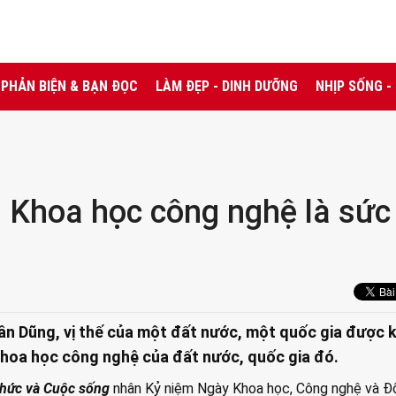
PHẢN BIỆN & BẠN ĐỌC
LÀM ĐẸP - DINH DƯỠNG
NHỊP SỐNG -
Khoa học công nghệ là sức
n Dũng, vị thế của một đất nước, một quốc gia được 
khoa học công nghệ của đất nước, quốc gia đó.
thức và Cuộc sống
nhân Kỷ niệm Ngày Khoa học, Công nghệ và Đ