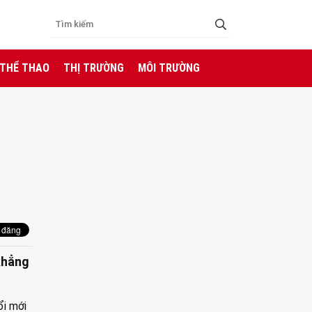
 THỂ THAO
THỊ TRƯỜNG
MÔI TRƯỜNG
khẳng
ổi mới