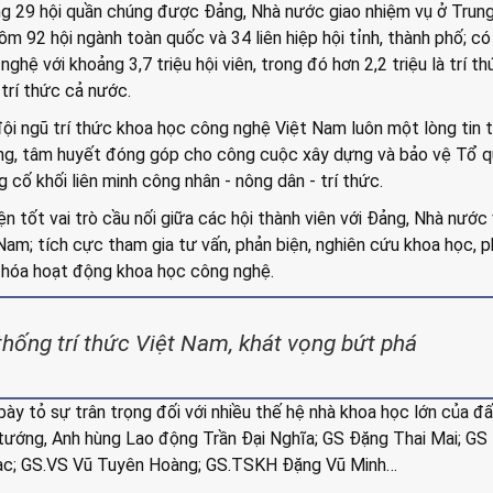
g 29 hội quần chúng được Đảng, Nhà nước giao nhiệm vụ ở Trun
ồm 92 hội ngành toàn quốc và 34 liên hiệp hội tỉnh, thành phố; c
hệ với khoảng 3,7 triệu hội viên, trong đó hơn 2,2 triệu là trí th
trí thức cả nước.
ội ngũ trí thức khoa học công nghệ Việt Nam luôn một lòng tin 
ng, tâm huyết đóng góp cho công cuộc xây dựng và bảo vệ Tổ q
 cố khối liên minh công nhân - nông dân - trí thức.
 tốt vai trò cầu nối giữa các hội thành viên với Đảng, Nhà nước
am; tích cực tham gia tư vấn, phản biện, nghiên cứu khoa học, 
i hóa hoạt động khoa học công nghệ.
thống trí thức Việt Nam, khát vọng bứt phá
y tỏ sự trân trọng đối với nhiều thế hệ nhà khoa học lớn của đấ
tướng, Anh hùng Lao động Trần Đại Nghĩa; GS Đặng Thai Mai; GS 
ạc; GS.VS Vũ Tuyên Hoàng; GS.TSKH Đặng Vũ Minh…