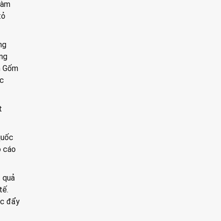
làm
tỏ
ng
ộng
n Gốm
ức
t
quốc
o cáo
t quả
tế.
úc đẩy