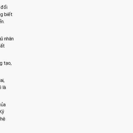
 đổi
g biết
ển.
gũ nhân
hất
g tạo,
ai,
 là
của
Kỹ
ghệ