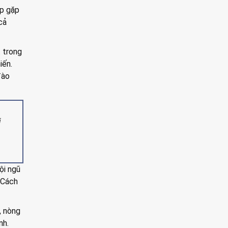
ếp gặp
cả
t trong
iến.
đào
i
ội ngũ
 Cách
, nòng
nh.