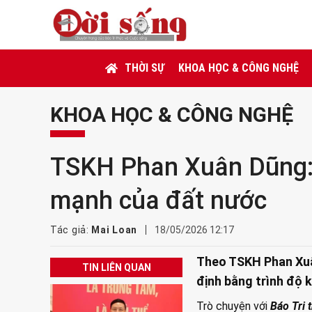
THỜI SỰ
KHOA HỌC & CÔNG NGHỆ
KHOA HỌC & CÔNG NGHỆ
TSKH Phan Xuân Dũng: 
mạnh của đất nước
Tác giả:
Mai Loan
18/05/2026 12:17
Theo TSKH Phan Xuâ
TIN LIÊN QUAN
định bằng trình độ 
Trò chuyện với
Báo Tri 