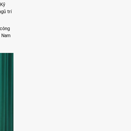
 Kỹ
gũ trí
 công
t Nam