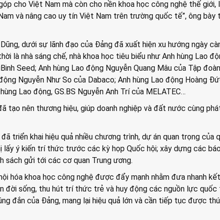
góp cho Việt Nam mà còn cho nền khoa học công nghệ thế giới, 
 Nam và nâng cao uy tín Việt Nam trên trường quốc tế”, ông bày 
ũng, dưới sự lãnh đạo của Đảng đã xuất hiện xu hướng ngày cà
hời là nhà sáng chế, nhà khoa học tiêu biểu như Anh hùng Lao đ
iBinh Seed; Anh hùng Lao động Nguyễn Quang Mâu của Tập đoà
o động Nguyễn Như So của Dabaco; Anh hùng Lao động Hoàng Đ
 hùng Lao động, GS.BS Nguyễn Anh Trí của MELATEC…
đã tạo nên thương hiệu, giúp doanh nghiệp và đất nước cùng phá
 triển khai hiệu quả nhiều chương trình, dự án quan trọng của 
hị lấy ý kiến trí thức trước các kỳ họp Quốc hội; xây dựng các bá
ính sách gửi tới các cơ quan Trung ương.
 hội hóa khoa học công nghệ được đẩy mạnh nhằm đưa nhanh kế
n đời sống, thu hút trí thức trẻ và huy động các nguồn lực quốc 
úng đắn của Đảng, mang lại hiệu quả lớn và cần tiếp tục được th