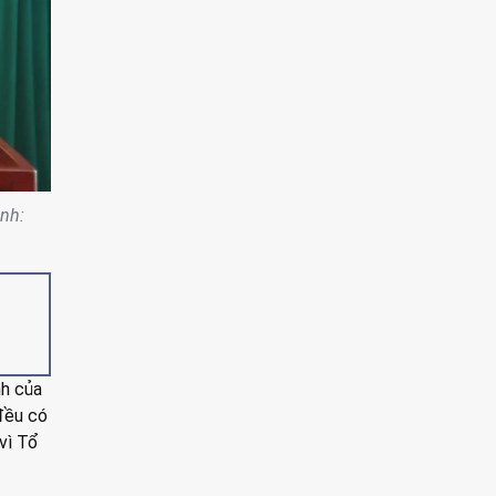
nh:
nh của
 đều có
vì Tổ