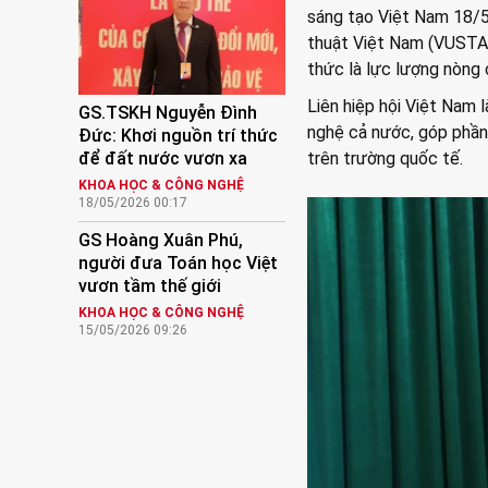
sáng tạo Việt Nam 18/5
thuật Việt Nam (VUSTA) 
thức là lực lượng nòng 
Liên hiệp hội Việt Nam 
GS.TSKH Nguyễn Đình
nghệ cả nước, góp phần
Đức: Khơi nguồn trí thức
để đất nước vươn xa
trên trường quốc tế.
KHOA HỌC & CÔNG NGHỆ
18/05/2026 00:17
GS Hoàng Xuân Phú,
người đưa Toán học Việt
vươn tầm thế giới
KHOA HỌC & CÔNG NGHỆ
15/05/2026 09:26