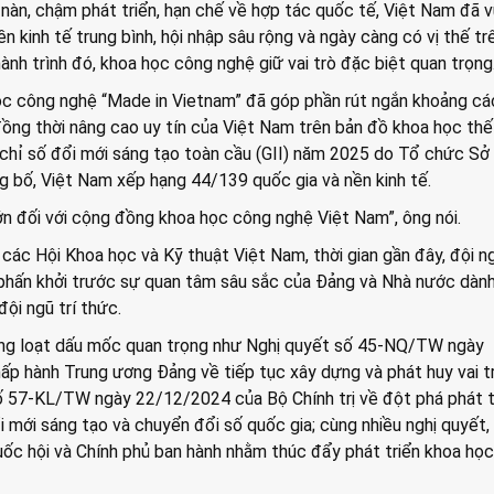
nàn, chậm phát triển, hạn chế về hợp tác quốc tế, Việt Nam đã 
n kinh tế trung bình, hội nhập sâu rộng và ngày càng có vị thế tr
ành trình đó, khoa học công nghệ giữ vai trò đặc biệt quan trọng
c công nghệ “Made in Vietnam” đã góp phần rút ngắn khoảng cá
 đồng thời nâng cao uy tín của Việt Nam trên bản đồ khoa học thế 
chỉ số đổi mới sáng tạo toàn cầu (GII) năm 2025 do Tổ chức Sở 
g bố, Việt Nam xếp hạng 44/139 quốc gia và nền kinh tế.
lớn đối với cộng đồng khoa học công nghệ Việt Nam”, ông nói.
 các Hội Khoa học và Kỹ thuật Việt Nam, thời gian gần đây, đội ng
phấn khởi trước sự quan tâm sâu sắc của Đảng và Nhà nước dàn
ội ngũ trí thức.
àng loạt dấu mốc quan trọng như Nghị quyết số 45-NQ/TW ngày
p hành Trung ương Đảng về tiếp tục xây dựng và phát huy vai t
số 57-KL/TW ngày 22/12/2024 của Bộ Chính trị về đột phá phát t
 mới sáng tạo và chuyển đổi số quốc gia; cùng nhiều nghị quyết,
ốc hội và Chính phủ ban hành nhằm thúc đẩy phát triển khoa họ