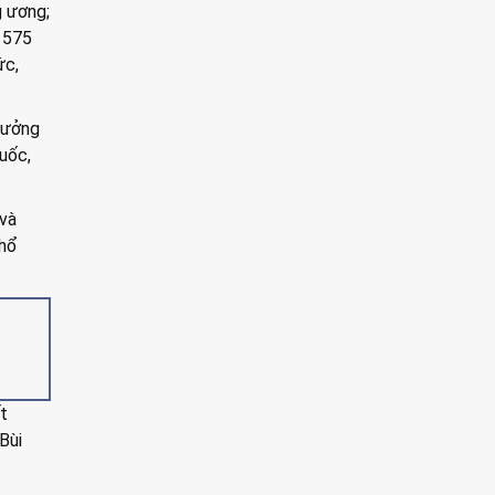
g ương;
ó 575
ức,
tưởng
uốc,
 và
phổ
t
Bùi