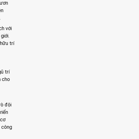
vươn
ên
.
ch với
giới.
hữu trí
ũ trí
h cho
rò đội
riển
 cơ
c công