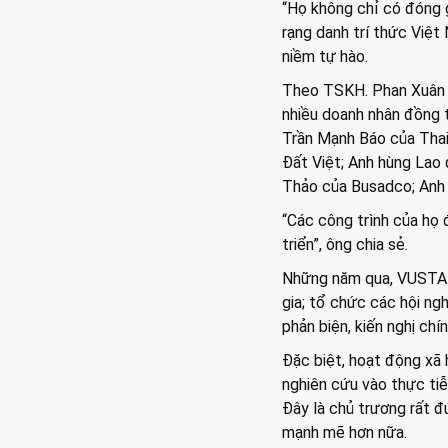
“Họ không chỉ có đóng 
rạng danh trí thức Việt
niềm tự hào.
Theo TSKH. Phan Xuân D
nhiều doanh nhân đồng t
Trần Mạnh Báo của Tha
Đất Việt; Anh hùng La
Thảo của Busadco; Anh
“Các công trình của họ 
triển”, ông chia sẻ.
Những năm qua, VUSTA đã
gia; tổ chức các hội ng
phản biện, kiến nghị ch
Đặc biệt, hoạt động xã
nghiên cứu vào thực tiễ
Đây là chủ trương rất đ
mạnh mẽ hơn nữa.