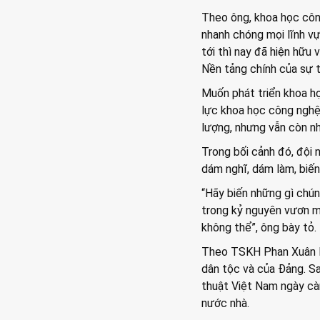
Theo ông, khoa học công
nhanh chóng mọi lĩnh vự
tới thì nay đã hiện hữu
Nền tảng chính của sự t
Muốn phát triển khoa họ
lực khoa học công nghệ 
lượng, nhưng vẫn còn nh
Trong bối cảnh đó, đội 
dám nghĩ, dám làm, biến
“Hãy biến những gì chún
trong kỷ nguyên vươn mì
không thể”, ông bày tỏ.
Theo TSKH Phan Xuân Dũ
dân tộc và của Đảng. Sa
thuật Việt Nam ngày càn
nước nhà.