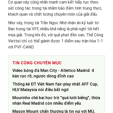
Cơ quan này cũng nhấn mạnh cam kết tiếp tục theo
sát công tác trọng tài nhằm bảo đảm tính trung thực,
khách quan và chất lượng chuyên môn của giải đấu.
Như vậy, trọng tài Trần Ngọc Nhớ nhận án kỷ luật từ
Ban trọng tài VFF, nhiều khả năng là phải nghỉ tới hết
mùa giải. Trong khi đó, với quả phạt đền oan, Thể Công
Viettel chỉ có thể giành được 1 điểm sau trận hòa 1-1
với PVF-CAND.
TIN CÙNG CHUYÊN MỤC
Video bóng đá Man City - Atletico Madrid: 4
bàn rực rỡ, ngược dòng đỉnh cao
Thống kê ĐT Việt Nam fair-play nhất AFF Cup,
HLV Malaysia nói điều bất ngờ
Mourinho chê bai học trò "quá lười biếng", thừa
nhận Real Madrid còn nhiều điểm yếu
Mason Mount chấn thương là tin vui với MU,