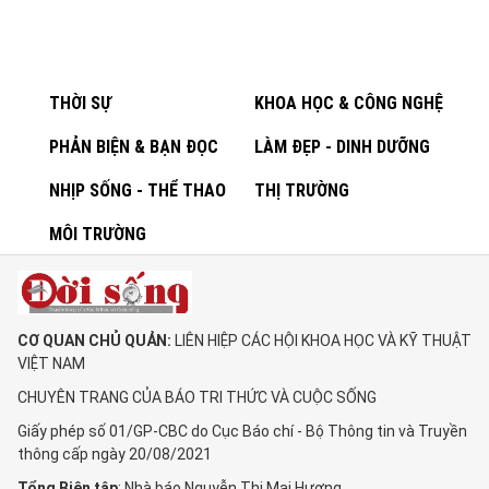
THỜI SỰ
KHOA HỌC & CÔNG NGHỆ
PHẢN BIỆN & BẠN ĐỌC
LÀM ĐẸP - DINH DƯỠNG
NHỊP SỐNG - THỂ THAO
THỊ TRƯỜNG
MÔI TRƯỜNG
CƠ QUAN CHỦ QUẢN:
LIÊN HIỆP CÁC HỘI KHOA HỌC VÀ KỸ THUẬT
VIỆT NAM
CHUYÊN TRANG CỦA BÁO TRI THỨC VÀ CUỘC SỐNG
Giấy phép số 01/GP-CBC do Cục Báo chí - Bộ Thông tin và Truyền
thông cấp ngày 20/08/2021
Tổng Biên tập
: Nhà báo Nguyễn Thị Mai Hương