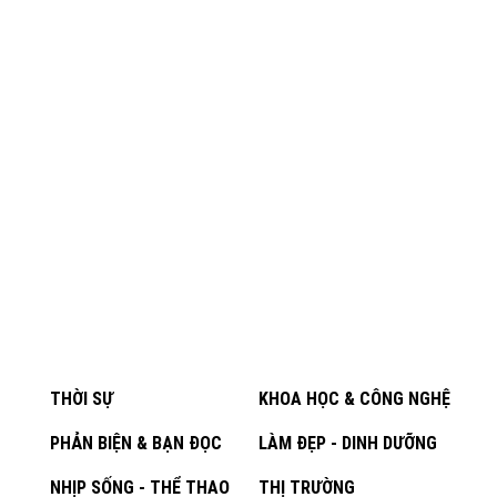
THỜI SỰ
KHOA HỌC & CÔNG NGHỆ
PHẢN BIỆN & BẠN ĐỌC
LÀM ĐẸP - DINH DƯỠNG
NHỊP SỐNG - THỂ THAO
THỊ TRƯỜNG