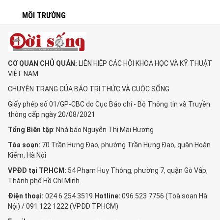
MÔI TRƯỜNG
CƠ QUAN CHỦ QUẢN:
LIÊN HIỆP CÁC HỘI KHOA HỌC VÀ KỸ THUẬT
VIỆT NAM
CHUYÊN TRANG CỦA BÁO TRI THỨC VÀ CUỘC SỐNG
Giấy phép số 01/GP-CBC do Cục Báo chí - Bộ Thông tin và Truyền
thông cấp ngày 20/08/2021
Tổng Biên tập
: Nhà báo Nguyễn Thị Mai Hương
Tòa soạn:
70 Trần Hưng Đạo, phường Trần Hưng Đạo, quận Hoàn
Kiếm, Hà Nội
VPĐD tại TP.HCM:
54 Phạm Huy Thông, phường 7, quận Gò Vấp,
Thành phố Hồ Chí Minh
Điện thoại:
024 6 254 3519
Hotline:
096 523 7756 (Toà soạn Hà
Nội) / 091 122 1222 (VPĐD TPHCM)