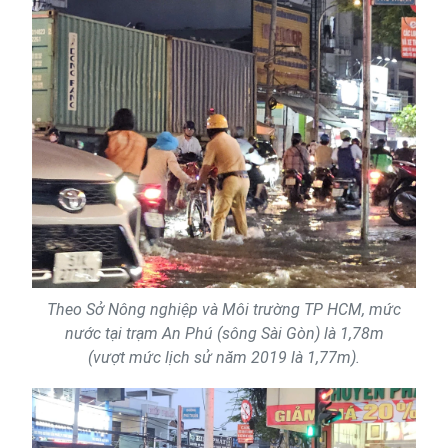
Theo Sở Nông nghiệp và Môi trường TP HCM, mức
nước tại trạm An Phú (sông Sài Gòn) là 1,78m
(vượt mức lịch sử năm 2019 là 1,77m).