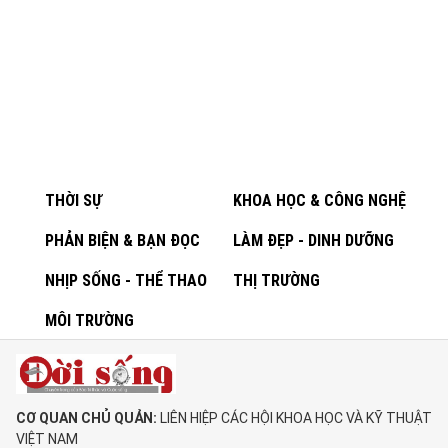
THỜI SỰ
KHOA HỌC & CÔNG NGHỆ
PHẢN BIỆN & BẠN ĐỌC
LÀM ĐẸP - DINH DƯỠNG
NHỊP SỐNG - THỂ THAO
THỊ TRƯỜNG
MÔI TRƯỜNG
CƠ QUAN CHỦ QUẢN:
LIÊN HIỆP CÁC HỘI KHOA HỌC VÀ KỸ THUẬT
VIỆT NAM