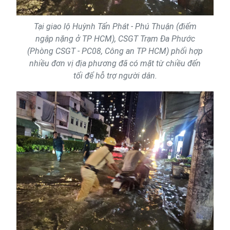
Tại giao lộ Huỳnh Tấn Phát - Phú Thuận (điểm
ngập nặng ở TP HCM), CSGT Trạm Đa Phước
(Phòng CSGT - PC08, Công an TP HCM) phối hợp
nhiều đơn vị địa phương đã có mặt từ chiều đến
tối để hỗ trợ người dân.