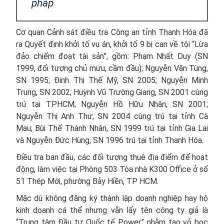
pháp
Cơ quan Cảnh sát điều tra Công an tỉnh Thanh Hóa đã
ra Quyết định khởi tố vụ án, khởi tố 9 bị can về tội “Lừa
đảo chiếm đoạt tài sản”, gồm: Phạm Nhất Duy (SN
1999, đối tượng chủ mưu, cầm đầu); Nguyễn Văn Tùng,
SN 1995; Đinh Thị Thế Mỹ, SN 2005; Nguyễn Minh
Trung, SN 2002; Huỳnh Vũ Trường Giang, SN 2001 cùng
trú tại TPHCM; Nguyễn Hồ Hữu Nhân, SN 2001;
Nguyễn Thị Anh Thư, SN 2004 cùng trú tại tỉnh Cà
Mau; Bùi Thế Thành Nhân, SN 1999 trú tại tỉnh Gia Lai
và Nguyễn Đức Hùng, SN 1996 trú tại tỉnh Thanh Hóa.
Điều tra ban đầu, các đối tượng thuê địa điểm để hoạt
động, làm việc tại Phòng 503 Tòa nhà K300 Office ở số
51 Thép Mới, phường Bảy Hiền, TP HCM.
Mặc dù không đăng ký thành lập doanh nghiệp hay hộ
kinh doanh cá thể nhưng vẫn lấy tên công ty giả là
“Trung tâm Đầu tư Quốc tế Power” nhằm tạo vỏ bọc