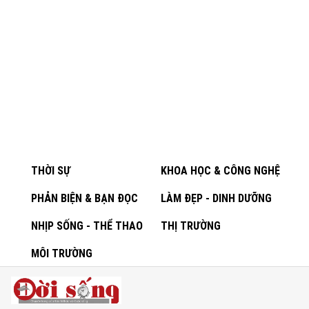
THỜI SỰ
KHOA HỌC & CÔNG NGHỆ
PHẢN BIỆN & BẠN ĐỌC
LÀM ĐẸP - DINH DƯỠNG
NHỊP SỐNG - THỂ THAO
THỊ TRƯỜNG
MÔI TRƯỜNG