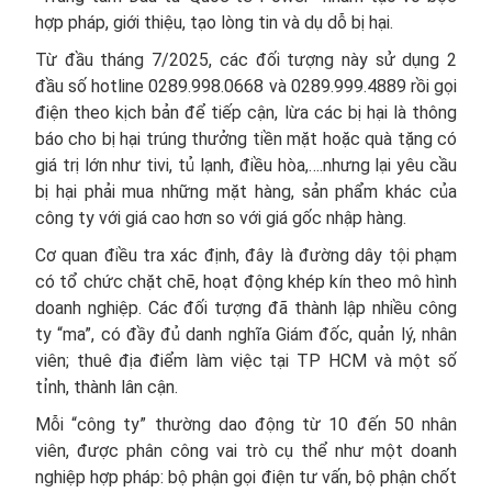
hợp pháp, giới thiệu, tạo lòng tin và dụ dỗ bị hại.
Từ đầu tháng 7/2025, các đối tượng này sử dụng 2
đầu số hotline 0289.998.0668 và 0289.999.4889 rồi gọi
điện theo kịch bản để tiếp cận, lừa các bị hại là thông
báo cho bị hại trúng thưởng tiền mặt hoặc quà tặng có
giá trị lớn như tivi, tủ lạnh, điều hòa,….nhưng lại yêu cầu
bị hại phải mua những mặt hàng, sản phẩm khác của
công ty với giá cao hơn so với giá gốc nhập hàng.
Cơ quan điều tra xác định, đây là đường dây tội phạm
có tổ chức chặt chẽ, hoạt động khép kín theo mô hình
doanh nghiệp. Các đối tượng đã thành lập nhiều công
ty “ma”, có đầy đủ danh nghĩa Giám đốc, quản lý, nhân
viên; thuê địa điểm làm việc tại TP HCM và một số
tỉnh, thành lân cận.
Mỗi “công ty” thường dao động từ 10 đến 50 nhân
viên, được phân công vai trò cụ thể như một doanh
nghiệp hợp pháp: bộ phận gọi điện tư vấn, bộ phận chốt