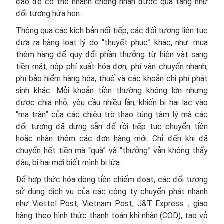
đảo để có thể nhanh chóng nhận được quà tặng như
đối tượng hứa hẹn.
Thông qua các kịch bản nối tiếp, các đối tượng liên tục
đưa ra hàng loạt lý do “thuyết phục” khác, như: mua
thêm hàng để quy đổi phần thưởng từ hiện vật sang
tiền mặt; nộp phí xuất hóa đơn, phí vận chuyển nhanh,
phí bảo hiểm hàng hóa, thuế và các khoản chi phí phát
sinh khác. Mỗi khoản tiền thường không lớn nhưng
được chia nhỏ, yêu cầu nhiều lần, khiến bị hại lạc vào
“ma trận” của các chiêu trò thao túng tâm lý mà các
đối tượng đã dựng sẵn để rồi tiếp tục chuyển tiền
hoặc nhận thêm các đơn hàng mới. Chỉ đến khi đã
chuyển hết tiền mà “quà” và “thưởng” vẫn không thấy
đâu, bị hại mới biết mình bị lừa.
Để hợp thức hóa dòng tiền chiếm đoạt, các đối tượng
sử dụng dịch vụ của các công ty chuyển phát nhanh
như Viettel Post, Vietnam Post, J&T Express…, giao
hàng theo hình thức thanh toán khi nhận (COD), tạo vỏ