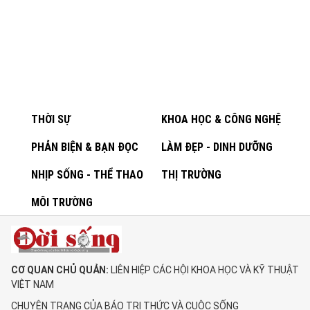
THỜI SỰ
KHOA HỌC & CÔNG NGHỆ
PHẢN BIỆN & BẠN ĐỌC
LÀM ĐẸP - DINH DƯỠNG
NHỊP SỐNG - THỂ THAO
THỊ TRƯỜNG
MÔI TRƯỜNG
CƠ QUAN CHỦ QUẢN:
LIÊN HIỆP CÁC HỘI KHOA HỌC VÀ KỸ THUẬT
VIỆT NAM
CHUYÊN TRANG CỦA BÁO TRI THỨC VÀ CUỘC SỐNG