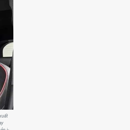
xuất
ay
ản i-