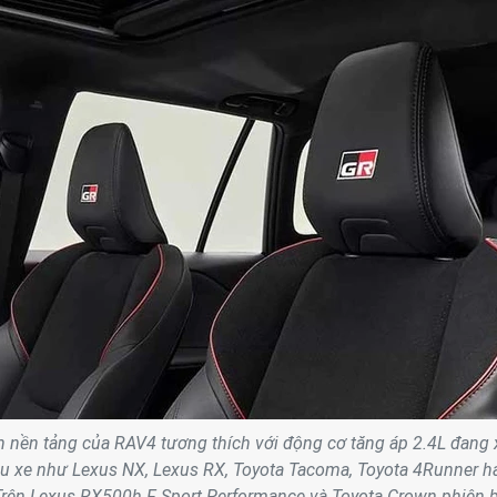
 nền tảng của RAV4 tương thích với động cơ tăng áp 2.4L đang 
ẫu xe như Lexus NX, Lexus RX, Toyota Tacoma, Toyota 4Runner h
 Trên Lexus RX500h F Sport Performance và Toyota Crown phiên b