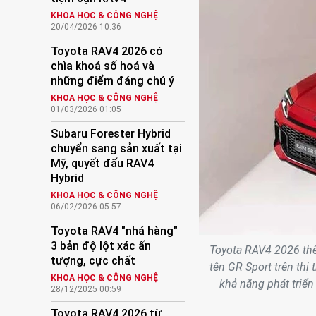
KHOA HỌC & CÔNG NGHỆ
20/04/2026 10:36
Toyota RAV4 2026 có
chìa khoá số hoá và
những điểm đáng chú ý
KHOA HỌC & CÔNG NGHỆ
01/03/2026 01:05
Subaru Forester Hybrid
chuyển sang sản xuất tại
Mỹ, quyết đấu RAV4
Hybrid
KHOA HỌC & CÔNG NGHỆ
06/02/2026 05:57
Toyota RAV4 "nhá hàng"
3 bản độ lột xác ấn
Toyota RAV4 2026 thế
tượng, cực chất
tên GR Sport trên thị
KHOA HỌC & CÔNG NGHỆ
khả năng phát triể
28/12/2025 00:59
Toyota RAV4 2026 từ