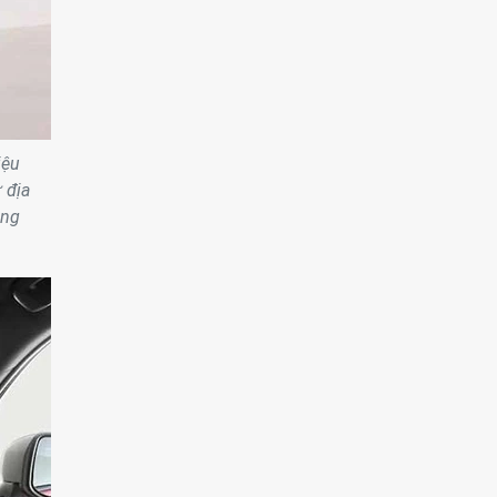
iệu
 địa
úng