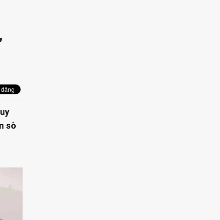
”
Tuy
n sò