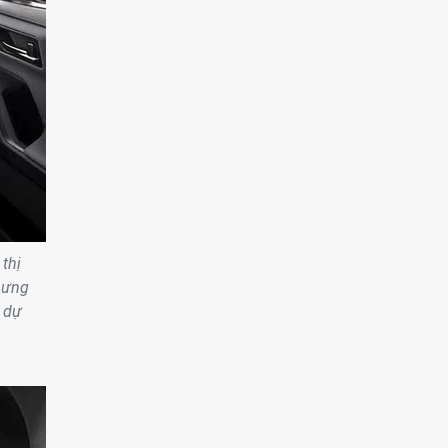
thị
nhưng
o dự