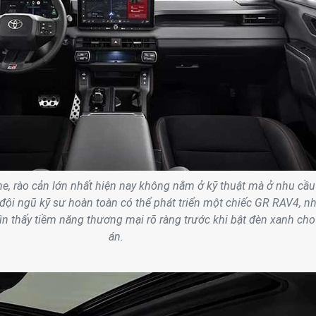
, rào cản lớn nhất hiện nay không nằm ở kỹ thuật mà ở nhu cầu 
 đội ngũ kỹ sư hoàn toàn có thể phát triển một chiếc GR RAV4, 
ìn thấy tiềm năng thương mại rõ ràng trước khi bật đèn xanh ch
án.