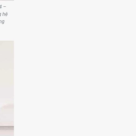
4 –
g hệ
ổng