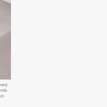
 mang
 nhắc
ách