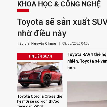
KHOA HỌC & CÔNG NGHỆ
Toyota sẽ sản xuất SUV
nhờ điều này
Tác giả:
Nguyễn Chung
08/05/2026 04:05
Toyota RAV4 thé hệ 
TIN LIÊN QUAN
nhiên, Toyota sẽ vẫ
hơn.
Toyota Corolla Cross thế
hệ mới sẽ có kích thước
tiệm cận RAV4