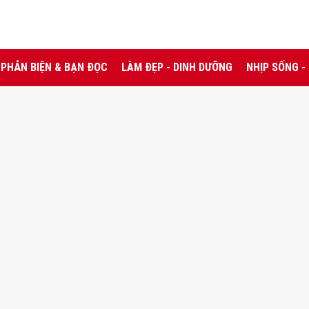
PHẢN BIỆN & BẠN ĐỌC
LÀM ĐẸP - DINH DƯỠNG
NHỊP SỐNG -